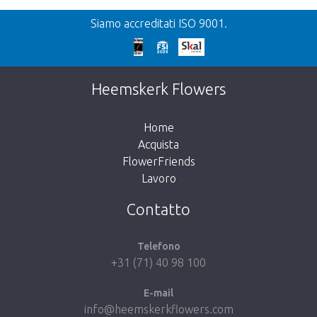
Precedente
Siamo accreditati ISO 9001.
We're sorry
This page does not exist. Click on the
Heemskerk Flowers
button below to return to the shop.
Home
Acquista
FlowerFriends
Lavoro
Take me back to the shop
Contatto
Telefono
+31 (71) 40 98 100
E-mail
info@heemskerkflowers.com