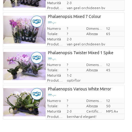
Maturità
2-3
Produttore
van geel orchideeen bv
Phalaenopsis Mixed 7 Colour
??? -,--
Numero
Prezzo x uno
?
Dimensioni del vaso (cm)
12
Totale:
?
Altezza
65
Maturità
2-3
Produttore
van geel orchideeen bv
Phalaenopsis Twister Mixed 1 Spike
??? -,--
Numero
Prezzo x uno
?
Dimensioni del vaso (cm)
12
Totale:
?
Altezza
45
Maturità
1-2
Produttore
opti-flor
Phalaenopsis Various White Mirror
??? -,--
Numero
?
Dimensioni del vaso (cm)
12
Prezzo x uno
Totale:
?
Altezza
50
Maturità
2-3
Certificato MPS.
MPS A+
Produttore
bernhard elegant!