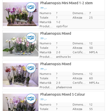
Phalaenopsis Mini Mixed 1-2 stem
??? -,--
Numero
Prezzo x uno
?
Dimensioni del vaso (cm)
7
Totale:
?
Altezza
25
Maturità
1-2
Produttore
opti-flor
Phalaenopsis Mixed
??? -,--
Numero
?
Dimensioni del vaso (cm)
12
Prezzo x uno
Totale:
?
Altezza
50
Maturità
2-3
Certificato MPS.
MPS A
Produttore
anthura bv
Phalaenopsis Mixed
??? -,--
Numero
?
Dimensioni del vaso (cm)
12
Prezzo x uno
Totale:
?
Altezza
60
Maturità
2-3
Certificato MPS.
MPS A+
Produttore
phalaenova
Phalaenopsis Mixed 5 Colour
??? -,--
Numero
Prezzo x uno
?
Dimensioni del vaso (cm)
12
Totale:
?
Altezza
55