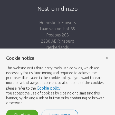
Nostro indirizzo
Heemskerk Flowers
Laan van Verhof 65
Postbus 203
2230 AE Rijnsburg
Netherlands
×
Seguici:
Cookie notice
This website or its third-party tools use cookies, which are
necessary for its functioning and required to achieve the
purposes illustrated in the cookie policy. If you want to learn
more or withdraw your consent to all or some of the cookies,
Cookie policy
please refer to the
.
Heemskerk Flowers
Termini e condizioni
© 2026 -
You accept the use of cookies by closing or dismissing this
banner, by clicking a link or button or by continuing to browse
Politica sulla riservatezza
otherwise.
Chiudere
Learn more