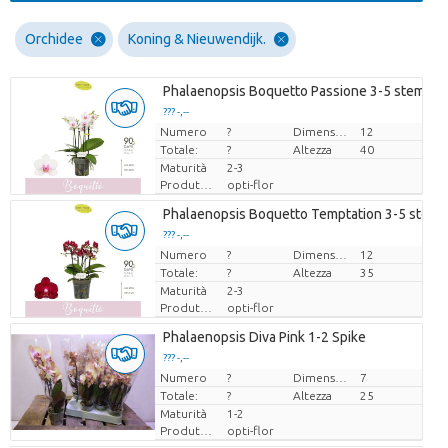
Orchidee
Koning & Nieuwendijk.
Phalaenopsis Boquetto Passione 3-5 stem
??? -,--
Numero
Prezzo x uno
?
Dimensioni del vaso (cm)
12
Totale:
?
Altezza
40
Maturità
2-3
Produttore
opti-flor
Phalaenopsis Boquetto Temptation 3-5 stem
??? -,--
Numero
Prezzo x uno
?
Dimensioni del vaso (cm)
12
Totale:
?
Altezza
35
Maturità
2-3
Produttore
opti-flor
Phalaenopsis Diva Pink 1-2 Spike
??? -,--
Numero
Prezzo x uno
?
Dimensioni del vaso (cm)
7
Totale:
?
Altezza
25
Maturità
1-2
Produttore
opti-flor