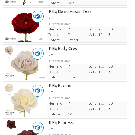
Colore del fiore
Wit
R Eq David Austin Tess
??? -,--
Prezzo x uno
Numero
?
Lunghezza
50
Totale:
?
Maturità
3
Colore del fiore
Rood
R Eq Early Grey
??? -,--
Prezzo x uno
Numero
?
Lunghezza
50
Totale:
?
Maturità
3
Colore del fiore
Zilver
R Eq Escimo
??? -,--
Prezzo x uno
Numero
?
Lunghezza
50
Totale:
?
Maturità
3
Colore del fiore
Wit
R Eq Espresso
??? -,--
Prezzo x uno