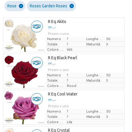
Rose
Roses Garden Roses
R Eq Akito
??? -,--
Prezzo x uno
Numero
?
Lunghezza
50
Totale:
?
Maturità
3
Colore del fiore
Wit
R Eq Black Pearl
??? -,--
Prezzo x uno
Numero
?
Lunghezza
50
Totale:
?
Maturità
3
Colore del fiore
Rood
R Eq Cool Water
??? -,--
Prezzo x uno
Numero
?
Lunghezza
50
Totale:
?
Maturità
3
Colore del fiore
Lila
R Eq Crystal