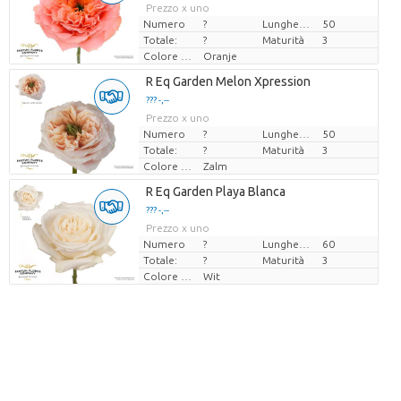
Prezzo x uno
Numero
?
Lunghezza
50
Totale:
?
Maturità
3
Colore del fiore
Oranje
R Eq Garden Melon Xpression
??? -,--
Prezzo x uno
Numero
?
Lunghezza
50
Totale:
?
Maturità
3
Colore del fiore
Zalm
R Eq Garden Playa Blanca
??? -,--
Prezzo x uno
Numero
?
Lunghezza
60
Totale:
?
Maturità
3
Colore del fiore
Wit