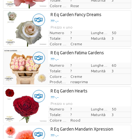
Totale:
?
Maturità
3
Colore del fiore
Rose
R Eq Garden Fancy Dreams
??? -,--
Prezzo x uno
Numero
?
Lunghezza
50
Totale:
?
Maturità
3
Colore del fiore
Creme
R Eq Garden Fatima Gardens
??? -,--
Numero
Prezzo x uno
?
Lunghezza
60
Totale:
?
Maturità
3
Colore del fiore
Creme
Produttore
rosaprima
R Eq Garden Hearts
??? -,--
Prezzo x uno
Numero
?
Lunghezza
50
Totale:
?
Maturità
3
Colore del fiore
Rood
R Eq Garden Mandarin Xpression
??? -,--