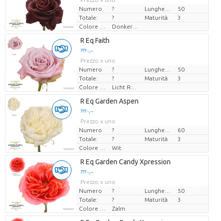
Numero
?
Lunghezza
50
Totale:
?
Maturità
3
Colore del fiore
Donkerbruin
R Eq Faith
??? -,--
Prezzo x uno
Numero
?
Lunghezza
50
Totale:
?
Maturità
3
Colore del fiore
Licht Rose
R Eq Garden Aspen
??? -,--
Prezzo x uno
Numero
?
Lunghezza
60
Totale:
?
Maturità
3
Colore del fiore
Wit
R Eq Garden Candy Xpression
??? -,--
Prezzo x uno
Numero
?
Lunghezza
50
Totale:
?
Maturità
3
Colore del fiore
Zalm