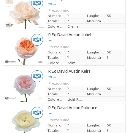
??? -,--
Prezzo x uno
Numero
?
Lunghezza
50
Totale:
?
Maturità
3
Colore del fiore
Creme
R Eq David Austin Juliet
??? -,--
Prezzo x uno
Numero
?
Lunghezza
50
Totale:
?
Maturità
3
Colore del fiore
Zalm
R Eq David Austin Keira
??? -,--
Prezzo x uno
Numero
?
Lunghezza
50
Totale:
?
Maturità
3
Colore del fiore
Licht Rose
R Eq David Austin Patience
??? -,--
Prezzo x uno
Numero
?
Lunghezza
50
Totale:
?
Maturità
3