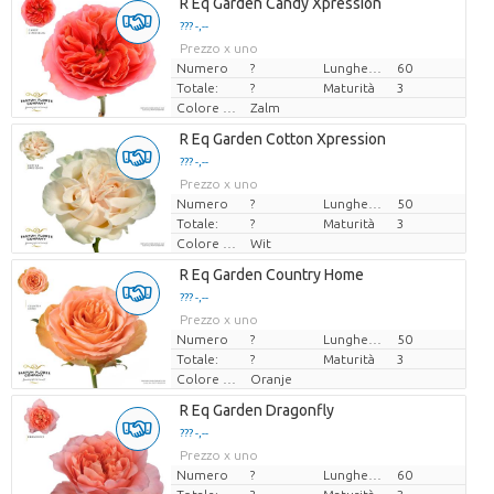
R Eq Garden Candy Xpression
??? -,--
Prezzo x uno
Numero
?
Lunghezza
60
Totale:
?
Maturità
3
Colore del fiore
Zalm
R Eq Garden Cotton Xpression
??? -,--
Prezzo x uno
Numero
?
Lunghezza
50
Totale:
?
Maturità
3
Colore del fiore
Wit
R Eq Garden Country Home
??? -,--
Prezzo x uno
Numero
?
Lunghezza
50
Totale:
?
Maturità
3
Colore del fiore
Oranje
R Eq Garden Dragonfly
??? -,--
Prezzo x uno
Numero
?
Lunghezza
60