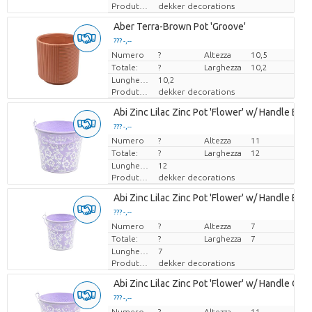
Produttore
dekker decorations
Aber Terra-Brown Pot 'Groove'
??? -,--
Numero
Prezzo x uno
?
Altezza
10,5
Totale:
?
Larghezza
10,2
Lunghezza
10,2
Produttore
dekker decorations
Abi Zinc Lilac Zinc Pot 'Flower' w/ Handle ES-
??? -,--
Numero
Prezzo x uno
?
Altezza
11
Totale:
?
Larghezza
12
Lunghezza
12
Produttore
dekker decorations
Abi Zinc Lilac Zinc Pot 'Flower' w/ Handle ES-6
??? -,--
Numero
Prezzo x uno
?
Altezza
7
Totale:
?
Larghezza
7
Lunghezza
7
Produttore
dekker decorations
Abi Zinc Lilac Zinc Pot 'Flower' w/ Handle Orc
??? -,--
Numero
Prezzo x uno
?
Altezza
11