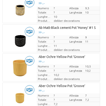
??? -,--
Numero
Prezzo x uno
?
Altezza
9,5
Totale:
?
Larghezza
10
Lunghezza
10
Produttore
dekker decorations
Ab Matt-Black cement Pot 'Honey' #1 S
??? -,--
Numero
Prezzo x uno
?
Altezza
9
Totale:
?
Larghezza
11
Lunghezza
11
Produttore
dekker decorations
Aber Ochre-Yellow Pot 'Groove'
??? -,--
Numero
Prezzo x uno
?
Altezza
10,5
Totale:
?
Larghezza
10,2
Lunghezza
10,2
Produttore
dekker decorations
Aber Ochre-Yellow Pot 'Groove'
??? -,--
Numero
Prezzo x uno
?
Altezza
7
Totale:
?
Larghezza
7,2
Lunghezza
7,2