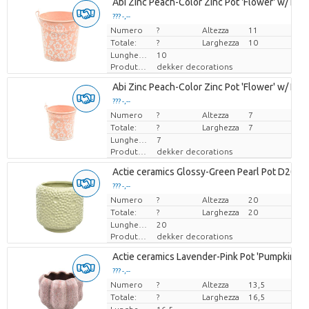
Abi Zinc Peach-Color Zinc Pot 'Flower' w/ Handl
??? -,--
Numero
Prezzo x uno
?
Altezza
11
Totale:
?
Larghezza
10
Lunghezza
10
Produttore
dekker decorations
Abi Zinc Peach-Color Zinc Pot 'Flower' w/ Handl
??? -,--
Numero
Prezzo x uno
?
Altezza
7
Totale:
?
Larghezza
7
Lunghezza
7
Produttore
dekker decorations
Actie ceramics Glossy-Green Pearl Pot D20
??? -,--
Numero
Prezzo x uno
?
Altezza
20
Totale:
?
Larghezza
20
Lunghezza
20
Produttore
dekker decorations
Actie ceramics Lavender-Pink Pot 'Pumpkin' D
??? -,--
Numero
Prezzo x uno
?
Altezza
13,5
Totale:
?
Larghezza
16,5