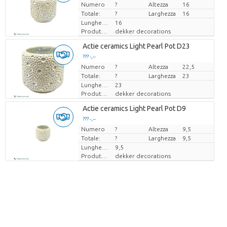
Numero
Prezzo x uno
?
Altezza
16
Totale:
?
Larghezza
16
Lunghezza
16
Produttore
dekker decorations
Actie ceramics Light Pearl Pot D23
??? -,--
Numero
Prezzo x uno
?
Altezza
22,5
Totale:
?
Larghezza
23
Lunghezza
23
Produttore
dekker decorations
Actie ceramics Light Pearl Pot D9
??? -,--
Numero
Prezzo x uno
?
Altezza
9,5
Totale:
?
Larghezza
9,5
Lunghezza
9,5
Produttore
dekker decorations