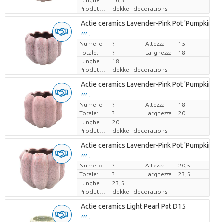
Lunghezza
16,5
Produttore
dekker decorations
Actie ceramics Lavender-Pink Pot 'Pumpkin' D
??? -,--
Numero
Prezzo x uno
?
Altezza
15
Totale:
?
Larghezza
18
Lunghezza
18
Produttore
dekker decorations
Actie ceramics Lavender-Pink Pot 'Pumpkin' D
??? -,--
Numero
Prezzo x uno
?
Altezza
18
Totale:
?
Larghezza
20
Lunghezza
20
Produttore
dekker decorations
Actie ceramics Lavender-Pink Pot 'Pumpkin' D
??? -,--
Numero
Prezzo x uno
?
Altezza
20,5
Totale:
?
Larghezza
23,5
Lunghezza
23,5
Produttore
dekker decorations
Actie ceramics Light Pearl Pot D15
??? -,--