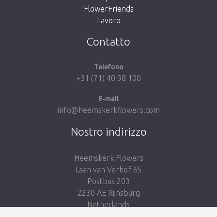
FlowerFriends
Lavoro
Take me back to the shop
Contatto
Telefono
+31 (71) 40 98 100
E-mail
info@heemskerkflowers.com
Nostro indirizzo
Heemskerk Flowers
Laan van Verhof 65
Postbus 203
2230 AE Rijnsburg
Netherlands