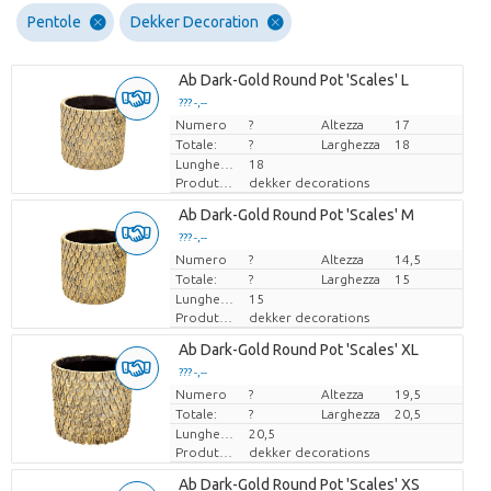
Pentole
Dekker Decoration
Ab Dark-Gold Round Pot 'Scales' L
??? -,--
Numero
Prezzo x uno
?
Altezza
17
Totale:
?
Larghezza
18
Lunghezza
18
Produttore
dekker decorations
Ab Dark-Gold Round Pot 'Scales' M
??? -,--
Numero
Prezzo x uno
?
Altezza
14,5
Totale:
?
Larghezza
15
Lunghezza
15
Produttore
dekker decorations
Ab Dark-Gold Round Pot 'Scales' XL
??? -,--
Numero
Prezzo x uno
?
Altezza
19,5
Totale:
?
Larghezza
20,5
Lunghezza
20,5
Produttore
dekker decorations
Ab Dark-Gold Round Pot 'Scales' XS