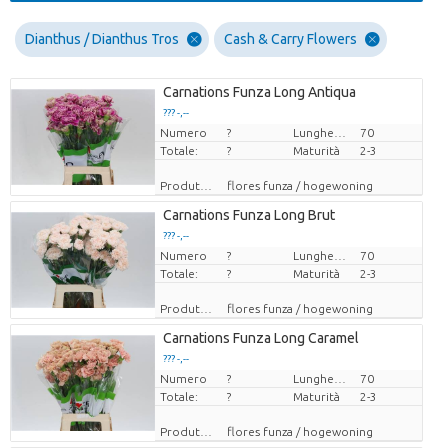
Dianthus / Dianthus Tros
Cash & Carry Flowers
Carnations Funza Long Antiqua
??? -,--
Numero
Prezzo x uno
?
Lunghezza
70
Totale:
?
Maturità
2-3
Produttore
flores funza / hogewoning
Carnations Funza Long Brut
??? -,--
Numero
Prezzo x uno
?
Lunghezza
70
Totale:
?
Maturità
2-3
Produttore
flores funza / hogewoning
Carnations Funza Long Caramel
??? -,--
Numero
Prezzo x uno
?
Lunghezza
70
Totale:
?
Maturità
2-3
Produttore
flores funza / hogewoning