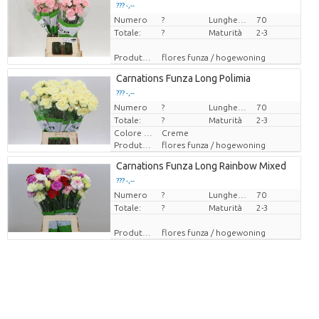
??? -,--
Numero
Prezzo x uno
?
Lunghezza
70
Totale:
?
Maturità
2-3
Produttore
flores funza / hogewoning
Carnations Funza Long Polimia
??? -,--
Numero
Prezzo x uno
?
Lunghezza
70
Totale:
?
Maturità
2-3
Colore del fiore
Creme
Produttore
flores funza / hogewoning
Carnations Funza Long Rainbow Mixed
??? -,--
Numero
Prezzo x uno
?
Lunghezza
70
Totale:
?
Maturità
2-3
Produttore
flores funza / hogewoning