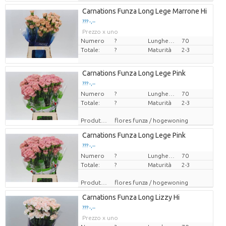
Carnations Funza Long Lege Marrone Hi
??? -,--
Prezzo x uno
Numero
?
Lunghezza
70
Totale:
?
Maturità
2-3
Carnations Funza Long Lege Pink
??? -,--
Numero
Prezzo x uno
?
Lunghezza
70
Totale:
?
Maturità
2-3
Produttore
flores funza / hogewoning
Carnations Funza Long Lege Pink
??? -,--
Numero
Prezzo x uno
?
Lunghezza
70
Totale:
?
Maturità
2-3
Produttore
flores funza / hogewoning
Carnations Funza Long Lizzy Hi
??? -,--
Prezzo x uno