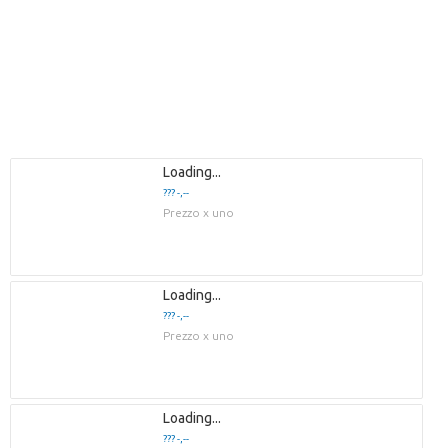
Loading...
??? -,--
Prezzo x uno
Loading...
??? -,--
Prezzo x uno
Loading...
??? -,--