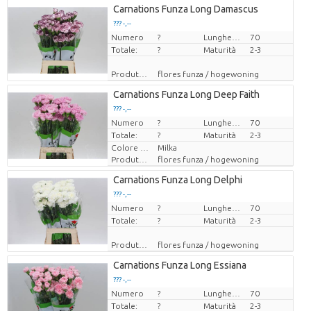
Carnations Funza Long Damascus
??? -,--
Numero
Prezzo x uno
?
Lunghezza
70
Totale:
?
Maturità
2-3
Produttore
flores funza / hogewoning
Carnations Funza Long Deep Faith
??? -,--
Numero
Prezzo x uno
?
Lunghezza
70
Totale:
?
Maturità
2-3
Colore del fiore
Milka
Produttore
flores funza / hogewoning
Carnations Funza Long Delphi
??? -,--
Numero
Prezzo x uno
?
Lunghezza
70
Totale:
?
Maturità
2-3
Produttore
flores funza / hogewoning
Carnations Funza Long Essiana
??? -,--
Numero
Prezzo x uno
?
Lunghezza
70
Totale:
?
Maturità
2-3