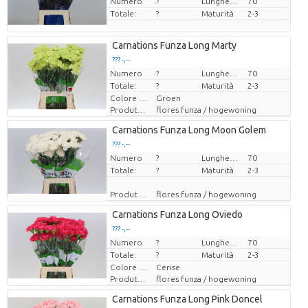
Numero
?
Lunghezza
70
Totale:
?
Maturità
2-3
Carnations Funza Long Marty
??? -,--
Numero
Prezzo x uno
?
Lunghezza
70
Totale:
?
Maturità
2-3
Colore del fiore
Groen
Produttore
flores funza / hogewoning
Carnations Funza Long Moon Golem
??? -,--
Numero
Prezzo x uno
?
Lunghezza
70
Totale:
?
Maturità
2-3
Produttore
flores funza / hogewoning
Carnations Funza Long Oviedo
??? -,--
Numero
Prezzo x uno
?
Lunghezza
70
Totale:
?
Maturità
2-3
Colore del fiore
Cerise
Produttore
flores funza / hogewoning
Carnations Funza Long Pink Doncel