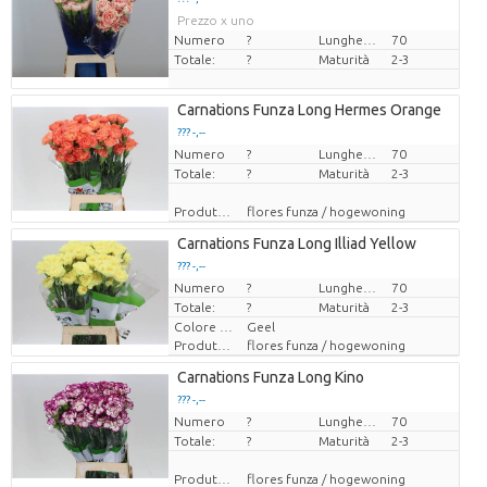
Prezzo x uno
Numero
?
Lunghezza
70
Totale:
?
Maturità
2-3
Carnations Funza Long Hermes Orange
??? -,--
Numero
Prezzo x uno
?
Lunghezza
70
Totale:
?
Maturità
2-3
Produttore
flores funza / hogewoning
Carnations Funza Long Illiad Yellow
??? -,--
Numero
Prezzo x uno
?
Lunghezza
70
Totale:
?
Maturità
2-3
Colore del fiore
Geel
Produttore
flores funza / hogewoning
Carnations Funza Long Kino
??? -,--
Numero
Prezzo x uno
?
Lunghezza
70
Totale:
?
Maturità
2-3
Produttore
flores funza / hogewoning