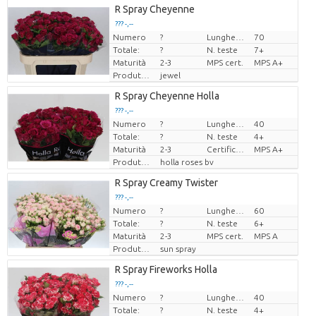
R Spray Cheyenne
??? -,--
Numero
?
Lunghezza
70
Prezzo x uno
Totale:
?
N. teste
7+
Maturità
2-3
MPS cert.
MPS A+
Produttore
jewel
R Spray Cheyenne Holla
??? -,--
Numero
?
Lunghezza
40
Prezzo x uno
Totale:
?
N. teste
4+
Maturità
2-3
Certificato MPS.
MPS A+
Produttore
holla roses bv
R Spray Creamy Twister
??? -,--
Numero
?
Lunghezza
60
Prezzo x uno
Totale:
?
N. teste
6+
Maturità
2-3
MPS cert.
MPS A
Produttore
sun spray
R Spray Fireworks Holla
??? -,--
Numero
?
Lunghezza
40
Prezzo x uno
Totale:
?
N. teste
4+