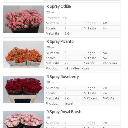
R Spray Odilia
??? -,--
Prezzo x uno
Numero
?
Lunghezza
40
Totale:
?
N. teste
4+
Maturità
2-3
R Spray Picanto
??? -,--
Numero
?
Lunghezza
50
Prezzo x uno
Totale:
?
N. teste
5+
Maturità
2-3
Certificaten Kenya Flower Counsel
Kfc Silver
Produttore
rift valley roses
R Spray Roseberry
??? -,--
Numero
?
Lunghezza
70
Prezzo x uno
Totale:
?
N. teste
7+
Maturità
2-3
MPS cert.
MPS A+
Produttore
jewel
R Spray Royal Blush
??? -,--
Numero
?
Lunghezza
70
Prezzo x uno