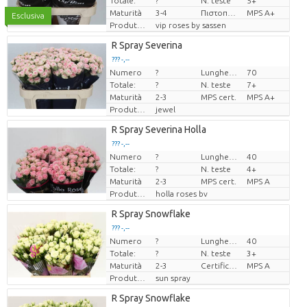
Totale:
?
N. teste
5+
Maturità
3-4
Πιστοποιητικό MPS.
MPS A+
Esclusiva
Produttore
vip roses by sassen
R Spray Severina
??? -,--
Numero
?
Lunghezza
70
Prezzo x uno
Totale:
?
N. teste
7+
Maturità
2-3
MPS cert.
MPS A+
Produttore
jewel
R Spray Severina Holla
??? -,--
Numero
?
Lunghezza
40
Prezzo x uno
Totale:
?
N. teste
4+
Maturità
2-3
MPS cert.
MPS A
Produttore
holla roses bv
R Spray Snowflake
??? -,--
Numero
?
Lunghezza
40
Prezzo x uno
Totale:
?
N. teste
3+
Maturità
2-3
Certificato MPS.
MPS A
Produttore
sun spray
R Spray Snowflake