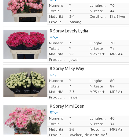
Numero
?
Lunghezza
70
Prezzo x uno
Totale:
?
N. teste
4+
Maturità
2-4
Certificaten Kenya Flower Counsel
Kfc Silver
Produttore
omang
R Spray Lovely Lydia
??? -,--
Numero
?
Lunghezza
70
Prezzo x uno
Totale:
?
N. teste
7+
Maturità
2-3
MPS cert.
MPS A+
Produttore
jewel
R Spray Milky Way
??? -,--
Numero
?
Lunghezza
80
Prezzo x uno
Totale:
?
N. teste
8+
Maturità
2-3
MPS cert.
MPS A+
Produttore
jewel
R Spray Mimi Eden
??? -,--
Numero
?
Lunghezza
40
Prezzo x uno
Totale:
?
N. teste
3+
Maturità
2-3
Πιστοποιητικό MPS.
MPS A+
Produttore
kwekerij de opstal vof