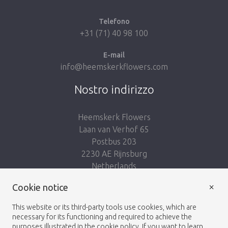
Telefono
+31 (71) 40 98 100
E-mail
info@heemskerkflowers.com
Nostro indirizzo
Heemskerk Flowers
Laan van Verhof 65
Postbus 203
2230 AE Rijnsburg
Netherlands
×
Seguici:
Cookie notice
This website or its third-party tools use cookies, which are
necessary for its functioning and required to achieve the
purposes illustrated in the cookie policy. If you want to learn