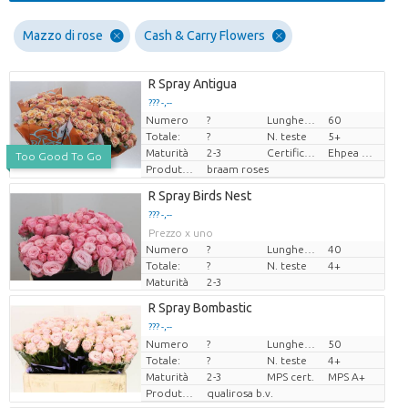
Mazzo di rose
Cash & Carry Flowers
R Spray Antigua
??? -,--
Numero
?
Lunghezza
60
Prezzo x uno
Totale:
?
N. teste
5+
Maturità
2-3
Certificaten Ethiopian Ehpea
Ehpea Gold
Too Good To Go
Produttore
braam roses
R Spray Birds Nest
??? -,--
Prezzo x uno
Numero
?
Lunghezza
40
Totale:
?
N. teste
4+
Maturità
2-3
R Spray Bombastic
??? -,--
Numero
?
Lunghezza
50
Prezzo x uno
Totale:
?
N. teste
4+
Maturità
2-3
MPS cert.
MPS A+
Produttore
qualirosa b.v.