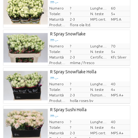
??? -,--
Numero
?
Lunghezza
60
Prezzo x uno
Totale:
?
N. teste
5+
Maturità
2-3
MPS cert.
MPS A
Produttore
flora ola ltd.
R Spray Snowflake
??? -,--
Numero
?
Lunghezza
70
Prezzo x uno
Totale:
?
N. teste
5+
Maturità
2-3
Certificaten Kenya Flower Counsel
Kfc Silver
Produttore
mlima / fresco
R Spray Snowflake Holla
??? -,--
Numero
?
Lunghezza
40
Prezzo x uno
Totale:
?
N. teste
4+
Maturità
2-3
Πιστοποιητικό MPS.
MPS A+
Produttore
holla roses bv
R Spray Sushi Holla
??? -,--
Numero
?
Lunghezza
40
Prezzo x uno
Totale:
?
N. teste
4+
Maturità
2-3
MPS cert.
MPS A+