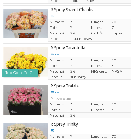
Produttore
holla roses bv
R Spray Sweet Chablis
??? -,--
Numero
?
Lunghezza
70
Prezzo x uno
Totale:
?
N. teste
7+
Maturità
2-3
Certificaten Ethiopian Ehpea
Ehpea Gold
Produttore
braam roses
R Spray Tarantella
??? -,--
Numero
?
Lunghezza
40
Prezzo x uno
Totale:
?
N. teste
3+
Maturità
2-3
MPS cert.
MPS A
Too Good To Go
Produttore
sun spray
R Spray Tralala
??? -,--
Prezzo x uno
Numero
?
Lunghezza
40
Totale:
?
N. teste
4+
Maturità
2-3
R Spray Trinity
??? -,--
Numero
?
Lunghezza
70
Prezzo x uno