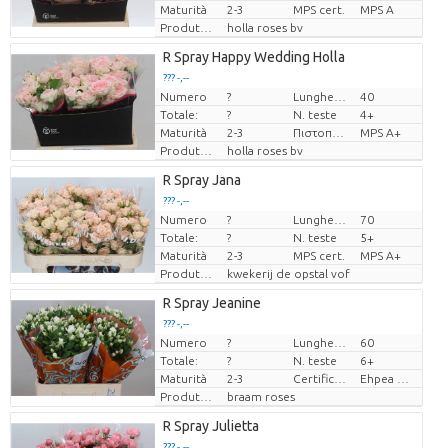
Maturità
2-3
MPS cert.
MPS A
Produttore
holla roses bv
R Spray Happy Wedding Holla
??? -,--
Numero
?
Lunghezza
40
Prezzo x uno
Totale:
?
N. teste
4+
Maturità
2-3
Πιστοποιητικό MPS.
MPS A+
Produttore
holla roses bv
R Spray Jana
??? -,--
Numero
?
Lunghezza
70
Prezzo x uno
Totale:
?
N. teste
5+
Maturità
2-3
MPS cert.
MPS A+
Produttore
kwekerij de opstal vof
R Spray Jeanine
??? -,--
Numero
?
Lunghezza
60
Prezzo x uno
Totale:
?
N. teste
6+
Maturità
2-3
Certificaten Ethiopian Ehpea
Ehpea Gold
Produttore
braam roses
R Spray Julietta
??? -,--