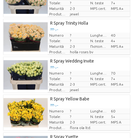
Totale:
?
N. teste
7+
Maturità
2-3
MPS cert.
MPS A+
Produttore
jewel
R Spray Trinity Holla
??? -,--
Numero
?
Lunghezza
40
Prezzo x uno
Totale:
?
N. teste
4+
Maturità
2-3
Πιστοποιητικό MPS.
MPS A+
Produttore
holla roses bv
R Spray Wedding Invite
??? -,--
Numero
?
Lunghezza
70
Prezzo x uno
Totale:
?
N. teste
7+
Maturità
2-3
MPS cert.
MPS A+
Produttore
jewel
R Spray Yellow Babe
??? -,--
Numero
?
Lunghezza
60
Prezzo x uno
Totale:
?
N. teste
5+
Maturità
2-3
MPS cert.
MPS A
Produttore
flora ola ltd.
R Spray Yvette