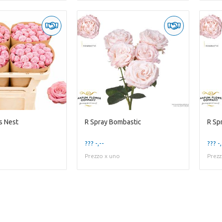
s Nest
R Spray Bombastic
R Sp
??? -,--
??? -,
Prezzo x uno
Prezz