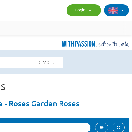
Login
DEMO
es
e - Roses Garden Roses