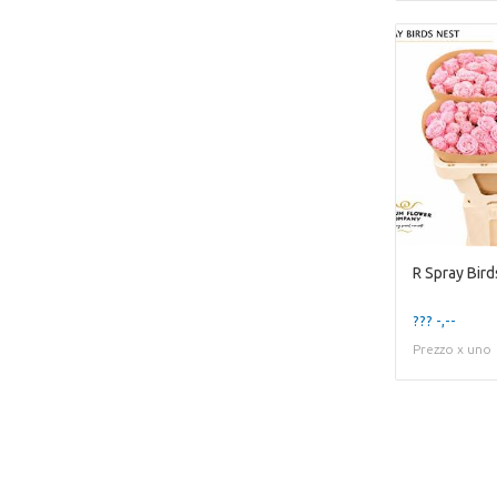
R Spray Bird
??? -,--
Prezzo x uno