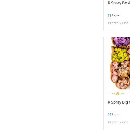
R Spray Be 
??? -,--
Prezzo x uno
R Spray Big
??? -,--
Prezzo x uno