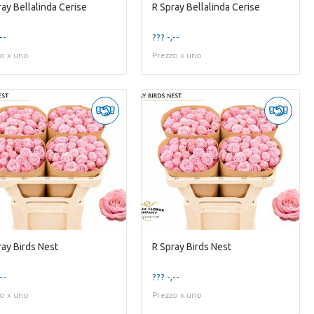
ray Bellalinda Cerise
R Spray Bellalinda Cerise
--
??? -,--
o x uno
Prezzo x uno
ray Birds Nest
R Spray Birds Nest
--
??? -,--
o x uno
Prezzo x uno