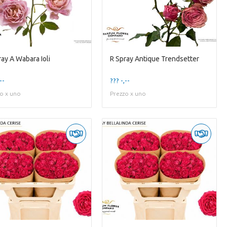
ray A Wabara Ioli
R Spray Antique Trendsetter
--
??? -,--
o x uno
Prezzo x uno