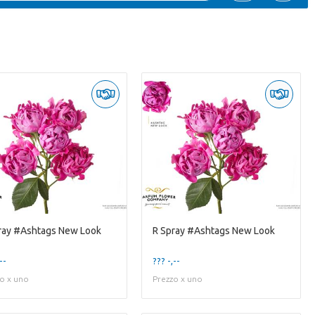
ray #Ashtags New Look
R Spray #Ashtags New Look
--
??? -,--
o x uno
Prezzo x uno