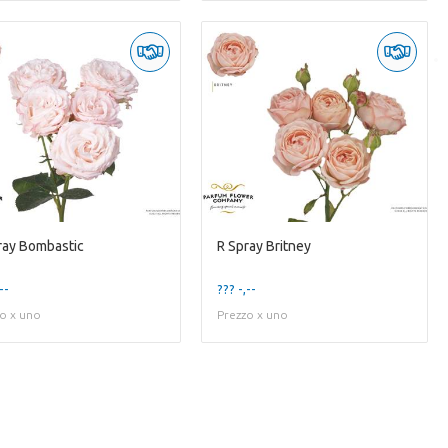
ray Bombastic
R Spray Britney
--
??? -,--
o x uno
Prezzo x uno