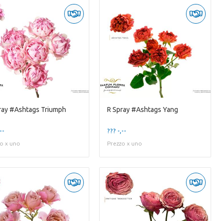
ray #Ashtags Triumph
R Spray #Ashtags Yang
--
??? -,--
o x uno
Prezzo x uno