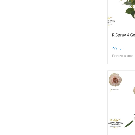
R Spray 4 G
??? -,--
Prezzo x uno