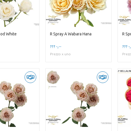
ood White
R Spray A Wabara Hana
R Sp
??? -,--
??? -,
Prezzo x uno
Prezz