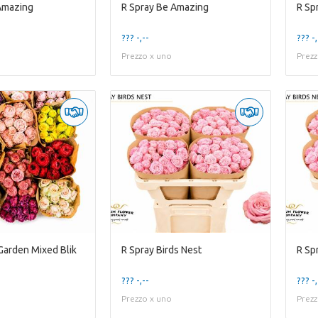
Amazing
R Spray Be Amazing
R Sp
??? -,--
??? -,
Prezzo x uno
Prezz
 Garden Mixed Blik
R Spray Birds Nest
R Sp
??? -,--
??? -,
Prezzo x uno
Prezz