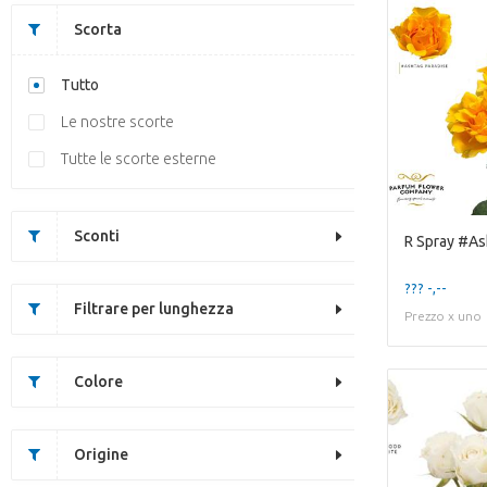
Scorta
Tutto
Le nostre scorte
Tutte le scorte esterne
Sconti
R Spray #As
??? -,--
Filtrare per lunghezza
Prezzo x uno
Colore
Origine