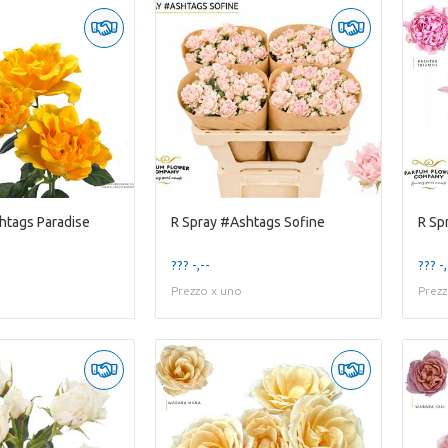
htags Paradise
R Spray #Ashtags Sofine
R Sp
??? -,--
??? -,
Prezzo x uno
Prezz