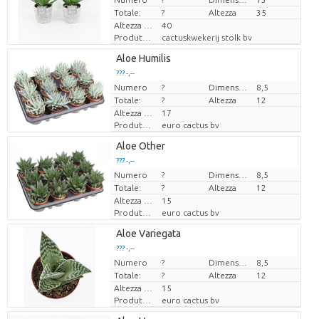
Totale:
?
Altezza
35
Altezza di trasporto
40
Produttore
cactuskwekerij stolk bv
Aloe Humilis
??? -,--
Numero
Prezzo x uno
?
Dimensioni del vaso (cm)
8,5
Totale:
?
Altezza
12
Altezza di trasporto
17
Produttore
euro cactus bv
Aloe Other
??? -,--
Numero
Prezzo x uno
?
Dimensioni del vaso (cm)
8,5
Totale:
?
Altezza
12
Altezza di trasporto
15
Produttore
euro cactus bv
Loading...
Aloe Variegata
??? -,--
??? -,--
Numero
Prezzo x uno
Prezzo x uno
?
Dimensioni del vaso (cm)
8,5
Totale:
?
Altezza
12
Altezza di trasporto
15
Produttore
euro cactus bv