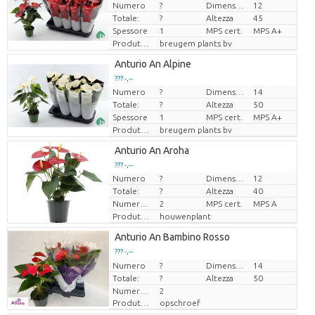
Numero
?
Dimensioni del vaso (cm)
12
Prezzo x uno
Prezzo x uno
Totale:
?
Altezza
45
Spessore
1
MPS cert.
MPS A+
Produttore
breugem plants bv
Loading...
Anturio An Alpine
??? -,--
??? -,--
Numero
?
Dimensioni del vaso (cm)
14
Prezzo x uno
Prezzo x uno
Totale:
?
Altezza
50
Spessore
1
MPS cert.
MPS A+
Produttore
breugem plants bv
Loading...
Anturio An Aroha
??? -,--
??? -,--
Numero
?
Dimensioni del vaso (cm)
12
Prezzo x uno
Prezzo x uno
Totale:
?
Altezza
40
Numero di piante/vaso
2
MPS cert.
MPS A
Produttore
houwenplant
Loading...
Anturio An Bambino Rosso
??? -,--
??? -,--
Numero
Prezzo x uno
Prezzo x uno
?
Dimensioni del vaso (cm)
14
Totale:
?
Altezza
50
Numero di piante/vaso
2
Produttore
opschroef