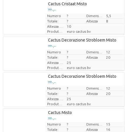
Loading...
Cactus Cristaat Misto
??? -,--
??? -,--
Numero
Prezzo x uno
Prezzo x uno
?
Dimensioni del vaso (cm)
5,5
Totale:
?
Altezza
8
Altezza di trasporto
10
Produttore
euro cactus bv
Loading...
Cactus Decorazione Strobloem Misto
??? -,--
??? -,--
Numero
Prezzo x uno
Prezzo x uno
?
Dimensioni del vaso (cm)
12
Totale:
?
Altezza
20
Altezza di trasporto
25
Produttore
euro cactus bv
Loading...
Cactus Decorazione Strobloem Misto
??? -,--
??? -,--
Numero
Prezzo x uno
Prezzo x uno
?
Dimensioni del vaso (cm)
12
Totale:
?
Altezza
20
Altezza di trasporto
25
Produttore
euro cactus bv
Loading...
Cactus Misto
??? -,--
??? -,--
Numero
?
Dimensioni del vaso (cm)
15
Prezzo x uno
Prezzo x uno
Totale:
?
Altezza
16