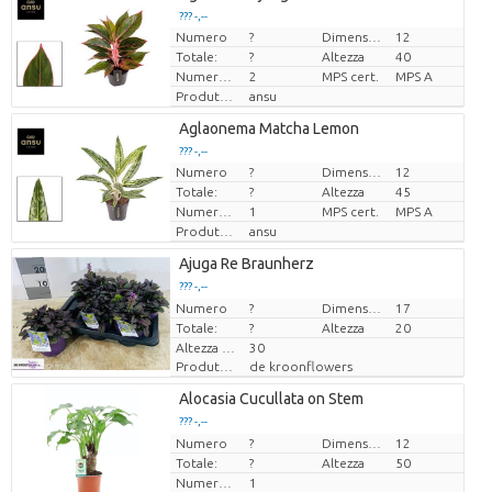
??? -,--
Numero
?
Dimensioni del vaso (cm)
12
Prezzo x uno
Totale:
?
Altezza
40
Numero di piante/vaso
2
MPS cert.
MPS A
Produttore
ansu
Aglaonema Matcha Lemon
??? -,--
Numero
?
Dimensioni del vaso (cm)
12
Prezzo x uno
Totale:
?
Altezza
45
Numero di piante/vaso
1
MPS cert.
MPS A
Produttore
ansu
Ajuga Re Braunherz
??? -,--
Numero
Prezzo x uno
?
Dimensioni del vaso (cm)
17
Totale:
?
Altezza
20
Altezza di trasporto
30
Produttore
de kroonflowers
Alocasia Cucullata on Stem
??? -,--
Numero
Prezzo x uno
?
Dimensioni del vaso (cm)
12
Totale:
?
Altezza
50
Numero di piante/vaso
1