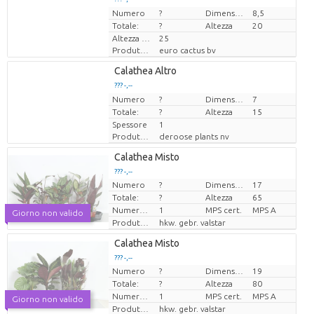
Numero
Prezzo x uno
Prezzo x uno
?
Dimensioni del vaso (cm)
8,5
Totale:
?
Altezza
20
Altezza di trasporto
25
Produttore
euro cactus bv
Loading...
Calathea Altro
??? -,--
??? -,--
Numero
Prezzo x uno
Prezzo x uno
?
Dimensioni del vaso (cm)
7
Totale:
?
Altezza
15
Spessore
1
Produttore
deroose plants nv
Loading...
Calathea Misto
??? -,--
??? -,--
Numero
?
Dimensioni del vaso (cm)
17
Prezzo x uno
Prezzo x uno
Totale:
?
Altezza
65
Numero di piante/vaso
1
MPS cert.
MPS A
Giorno non valido
Produttore
hkw. gebr. valstar
Loading...
Calathea Misto
??? -,--
??? -,--
Numero
?
Dimensioni del vaso (cm)
19
Prezzo x uno
Prezzo x uno
Totale:
?
Altezza
80
Numero di piante/vaso
1
MPS cert.
MPS A
Giorno non valido
Produttore
hkw. gebr. valstar