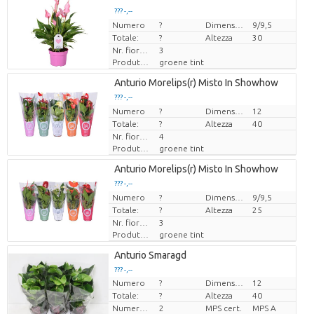
??? -,--
??? -,--
Numero
Prezzo x uno
Prezzo x uno
?
Dimensioni del vaso (cm)
9/9,5
Totale:
?
Altezza
30
Nr. fiore/vaso
3
Produttore
groene tint
Loading...
Anturio Morelips(r) Misto In Showhow
??? -,--
??? -,--
Numero
Prezzo x uno
Prezzo x uno
?
Dimensioni del vaso (cm)
12
Totale:
?
Altezza
40
Nr. fiore/vaso
4
Produttore
groene tint
Loading...
Anturio Morelips(r) Misto In Showhow
??? -,--
??? -,--
Numero
Prezzo x uno
Prezzo x uno
?
Dimensioni del vaso (cm)
9/9,5
Totale:
?
Altezza
25
Nr. fiore/vaso
3
Produttore
groene tint
Loading...
Anturio Smaragd
??? -,--
??? -,--
Numero
?
Dimensioni del vaso (cm)
12
Prezzo x uno
Prezzo x uno
Totale:
?
Altezza
40
Numero di piante/vaso
2
MPS cert.
MPS A