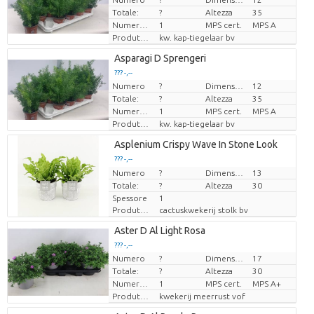
Prezzo x uno
Prezzo x uno
Totale:
?
Altezza
35
Numero di piante/vaso
1
MPS cert.
MPS A
Produttore
kw. kap-tiegelaar bv
Loading...
Asparagi D Sprengeri
??? -,--
??? -,--
Numero
?
Dimensioni del vaso (cm)
12
Prezzo x uno
Prezzo x uno
Totale:
?
Altezza
35
Numero di piante/vaso
1
MPS cert.
MPS A
Produttore
kw. kap-tiegelaar bv
Loading...
Asplenium Crispy Wave In Stone Look
??? -,--
??? -,--
Numero
Prezzo x uno
Prezzo x uno
?
Dimensioni del vaso (cm)
13
Totale:
?
Altezza
30
Spessore
1
Produttore
cactuskwekerij stolk bv
Loading...
Aster D Al Light Rosa
??? -,--
??? -,--
Numero
?
Dimensioni del vaso (cm)
17
Prezzo x uno
Prezzo x uno
Totale:
?
Altezza
30
Numero di piante/vaso
1
MPS cert.
MPS A+
Produttore
kwekerij meerrust vof