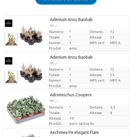
Adenium Ansu Baobab
??? -,--
Numero
?
Dimensioni del vaso (cm)
12
Prezzo x uno
Totale:
?
Altezza
25
Numero di piante/vaso
1
MPS cert.
MPS A
Produttore
ansu
Adenium Ansu Baobab
??? -,--
Numero
?
Dimensioni del vaso (cm)
12
Prezzo x uno
Totale:
?
Altezza
25
Numero di piante/vaso
1
MPS cert.
MPS A
Produttore
ansu
Adromischus Cooperii
??? -,--
Numero
Prezzo x uno
?
Dimensioni del vaso (cm)
5,5
Totale:
?
Altezza
8
Altezza di trasporto
10
Produttore
euro cactus bv
Aechmea Pe elegant Flam