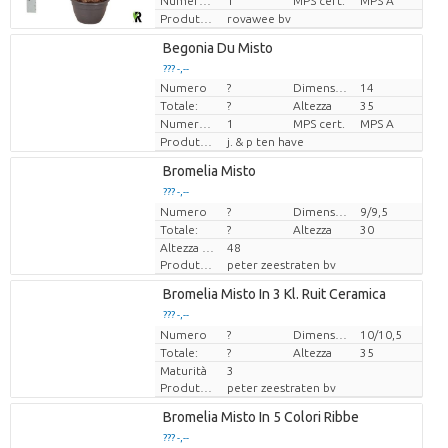
Numero di piante/vaso
1
MPS cert.
MPS A
Produttore
rovawee bv
Loading...
Begonia Du Misto
??? -,--
??? -,--
Numero
?
Dimensioni del vaso (cm)
14
Prezzo x uno
Prezzo x uno
Totale:
?
Altezza
35
Numero di piante/vaso
1
MPS cert.
MPS A
Produttore
j. & p ten have
Loading...
Bromelia Misto
??? -,--
??? -,--
Numero
Prezzo x uno
Prezzo x uno
?
Dimensioni del vaso (cm)
9/9,5
Totale:
?
Altezza
30
Altezza di trasporto
48
Produttore
peter zeestraten bv
Loading...
Bromelia Misto In 3 Kl. Ruit Ceramica
??? -,--
??? -,--
Numero
Prezzo x uno
Prezzo x uno
?
Dimensioni del vaso (cm)
10/10,5
Totale:
?
Altezza
35
Maturità
3
Produttore
peter zeestraten bv
Loading...
Bromelia Misto In 5 Colori Ribbe
??? -,--
??? -,--