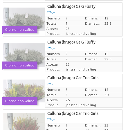
Loading...
Calluna (brugo) Ga G Fluffy
??? -,--
??? -,--
Numero
Prezzo x uno
Prezzo x uno
?
Dimensioni del vaso (cm)
12
Totale:
?
Diametro della pianta
22,5
Altezza
23
Giorno non valido
Produttore
janssen und velling
Loading...
Calluna (brugo) Ga G Fluffy
??? -,--
??? -,--
Numero
Prezzo x uno
Prezzo x uno
?
Dimensioni del vaso (cm)
12
Totale:
?
Diametro della pianta
22,5
Altezza
23
Giorno non valido
Produttore
janssen und velling
Loading...
Calluna (brugo) Gar Trio Girls
??? -,--
??? -,--
Numero
Prezzo x uno
Prezzo x uno
?
Dimensioni del vaso (cm)
12
Totale:
?
Diametro della pianta
20
Altezza
25
Giorno non valido
Produttore
janssen und velling
Loading...
Calluna (brugo) Gar Trio Girls
??? -,--
??? -,--
Numero
Prezzo x uno
Prezzo x uno
?
Dimensioni del vaso (cm)
23