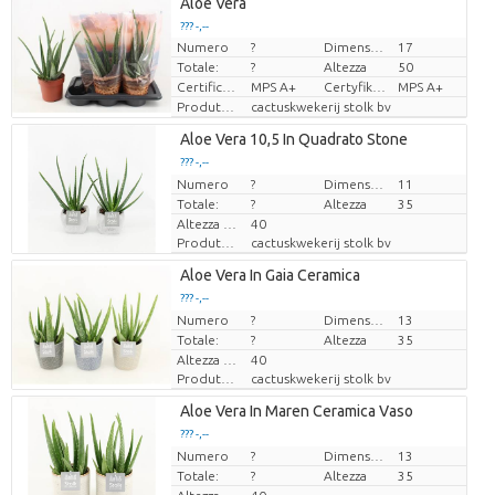
Loading...
Aloe Vera
??? -,--
??? -,--
Numero
?
Dimensioni del vaso (cm)
17
Prezzo x uno
Prezzo x uno
Totale:
?
Altezza
50
Certificato MPS.
MPS A+
Certyfikat MPS.
MPS A+
Produttore
cactuskwekerij stolk bv
Loading...
Aloe Vera 10,5 In Quadrato Stone
??? -,--
??? -,--
Numero
Prezzo x uno
Prezzo x uno
?
Dimensioni del vaso (cm)
11
Totale:
?
Altezza
35
Altezza di trasporto
40
Produttore
cactuskwekerij stolk bv
Loading...
Aloe Vera In Gaia Ceramica
??? -,--
??? -,--
Numero
Prezzo x uno
Prezzo x uno
?
Dimensioni del vaso (cm)
13
Totale:
?
Altezza
35
Altezza di trasporto
40
Produttore
cactuskwekerij stolk bv
Loading...
Aloe Vera In Maren Ceramica Vaso
??? -,--
??? -,--
Numero
Prezzo x uno
Prezzo x uno
?
Dimensioni del vaso (cm)
13
Totale:
?
Altezza
35