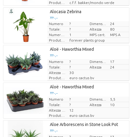
Produttore
c.f.f. bakker/mondo verde
Alocasia Zebrina
??? -,--
Numero
?
Dimensioni del vaso (cm)
24
Prezzo x uno
Totale:
?
Altezza
80
Numero di piante/vaso
1
MPS cert.
MPS A
Produttore
forever plants group
Aloë - Haworthia Mixed
??? -,--
Numero
Prezzo x uno
?
Dimensioni del vaso (cm)
17
Totale:
?
Altezza
24
Altezza di trasporto
30
Produttore
euro cactus bv
Aloë - Haworthia Mixed
??? -,--
Numero
Prezzo x uno
?
Dimensioni del vaso (cm)
5,5
Totale:
?
Altezza
10
Altezza di trasporto
12
Produttore
euro cactus bv
Aloe Arborescens in Stone Look Pot
??? -,--
Numero
Prezzo x uno
?
Dimensioni del vaso (cm)
13