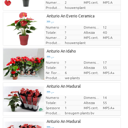
Numero di piante/vaso
2
MPS cert.
MPS A
Produttore
houwenplant
Loading...
Anturio An Everio Ceramica
??? -,--
??? -,--
Numero
?
Dimensioni del vaso (cm)
12
Prezzo x uno
Prezzo x uno
Totale:
?
Altezza
40
Numero di piante/vaso
2
MPS cert.
MPS A
Produttore
houwenplant
Loading...
Anturio An Idaho
??? -,--
??? -,--
Numero
?
Dimensioni del vaso (cm)
17
Prezzo x uno
Prezzo x uno
Totale:
?
Altezza
55
Nr. fiore/vaso
6
MPS cert.
MPS A+
Produttore
we-plants
Loading...
Anturio An Madural
??? -,--
??? -,--
Numero
?
Dimensioni del vaso (cm)
14
Prezzo x uno
Prezzo x uno
Totale:
?
Altezza
55
Spessore
1
MPS cert.
MPS A+
Produttore
breugem plants bv
Loading...
Anturio An Madural
??? -,--
??? -,--