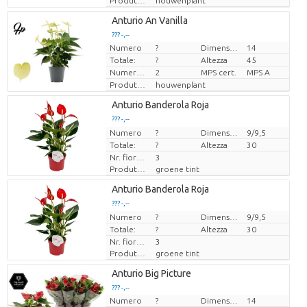
Produttore
houwenplant
Loading...
Anturio An Vanilla
??? -,--
??? -,--
Numero
?
Dimensioni del vaso (cm)
14
Prezzo x uno
Prezzo x uno
Totale:
?
Altezza
45
Numero di piante/vaso
2
MPS cert.
MPS A
Produttore
houwenplant
Loading...
Anturio Banderola Roja
??? -,--
??? -,--
Numero
Prezzo x uno
Prezzo x uno
?
Dimensioni del vaso (cm)
9/9,5
Totale:
?
Altezza
30
Nr. fiore/vaso
3
Produttore
groene tint
Loading...
Anturio Banderola Roja
??? -,--
??? -,--
Numero
Prezzo x uno
Prezzo x uno
?
Dimensioni del vaso (cm)
9/9,5
Totale:
?
Altezza
30
Nr. fiore/vaso
3
Produttore
groene tint
Loading...
Anturio Big Picture
??? -,--
??? -,--
Numero
?
Dimensioni del vaso (cm)
14
Prezzo x uno
Prezzo x uno