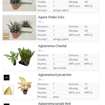
Totale:
?
Altezza
40
Numero di piante/vaso
1
MPS cert.
MPS A
Produttore
amigo plant
Agave Shaka Zulu
??? -,--
Numero
?
Dimensioni del vaso (cm)
22
Prezzo x uno
Totale:
?
Altezza
40
Numero di piante/vaso
1
MPS cert.
MPS A
Produttore
amigo plant
Aglaonema Chantal
??? -,--
Numero
?
Dimensioni del vaso (cm)
17
Prezzo x uno
Totale:
?
Altezza
60
Numero di piante/vaso
3
MPS cert.
MPS A
Produttore
barreveld
Aglaonema Eyecatcher
??? -,--
Numero
?
Dimensioni del vaso (cm)
12
Prezzo x uno
Totale:
?
Altezza
40
Numero di piante/vaso
1
MPS cert.
MPS A
Produttore
ansu
Aglaonema jungle Red