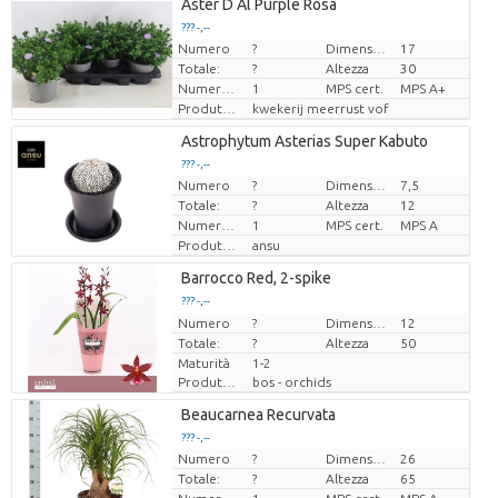
Loading...
Aster D Al Purple Rosa
??? -,--
??? -,--
Numero
?
Dimensioni del vaso (cm)
17
Prezzo x uno
Prezzo x uno
Totale:
?
Altezza
30
Numero di piante/vaso
1
MPS cert.
MPS A+
Produttore
kwekerij meerrust vof
Loading...
Astrophytum Asterias Super Kabuto
??? -,--
??? -,--
Numero
?
Dimensioni del vaso (cm)
7,5
Prezzo x uno
Prezzo x uno
Totale:
?
Altezza
12
Numero di piante/vaso
1
MPS cert.
MPS A
Produttore
ansu
Loading...
Barrocco Red, 2-spike
??? -,--
??? -,--
Numero
Prezzo x uno
Prezzo x uno
?
Dimensioni del vaso (cm)
12
Totale:
?
Altezza
50
Maturità
1-2
Produttore
bos - orchids
Loading...
Beaucarnea Recurvata
??? -,--
??? -,--
Numero
?
Dimensioni del vaso (cm)
26
Prezzo x uno
Prezzo x uno
Totale:
?
Altezza
65