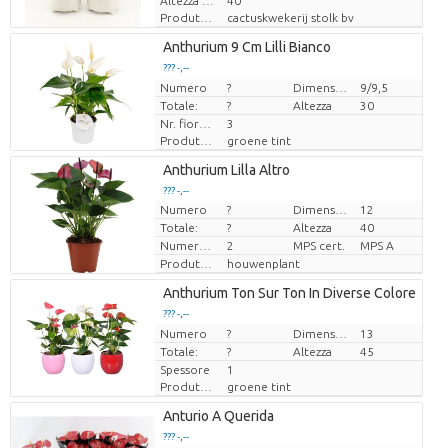
Altezza di trasporto
40
Produttore
cactuskwekerij stolk bv
Loading...
Anthurium 9 Cm Lilli Bianco
??? -,--
??? -,--
Numero
Prezzo x uno
Prezzo x uno
?
Dimensioni del vaso (cm)
9/9,5
Totale:
?
Altezza
30
Nr. fiore/vaso
3
Produttore
groene tint
Loading...
Anthurium Lilla Altro
??? -,--
??? -,--
Numero
?
Dimensioni del vaso (cm)
12
Prezzo x uno
Prezzo x uno
Totale:
?
Altezza
40
Numero di piante/vaso
2
MPS cert.
MPS A
Produttore
houwenplant
Loading...
Anthurium Ton Sur Ton In Diverse Colore
??? -,--
??? -,--
Numero
Prezzo x uno
Prezzo x uno
?
Dimensioni del vaso (cm)
13
Totale:
?
Altezza
45
Spessore
1
Produttore
groene tint
Loading...
Anturio A Querida
??? -,--
??? -,--