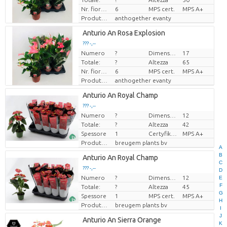
Nr. fiore/vaso
6
MPS cert.
MPS A+
Produttore
anthogether evanty
Loading...
Anturio An Rosa Explosion
??? -,--
??? -,--
Numero
?
Dimensioni del vaso (cm)
17
Prezzo x uno
Prezzo x uno
Totale:
?
Altezza
65
Nr. fiore/vaso
6
MPS cert.
MPS A+
Produttore
anthogether evanty
Loading...
Anturio An Royal Champ
??? -,--
??? -,--
Numero
?
Dimensioni del vaso (cm)
12
Prezzo x uno
Prezzo x uno
Totale:
?
Altezza
42
Spessore
1
Certyfikat MPS.
MPS A+
Produttore
breugem plants bv
A
B
Loading...
Anturio An Royal Champ
C
??? -,--
??? -,--
D
Numero
?
Dimensioni del vaso (cm)
12
E
Prezzo x uno
Prezzo x uno
F
Totale:
?
Altezza
45
G
Spessore
1
MPS cert.
MPS A+
H
Produttore
breugem plants bv
I
J
Loading...
Anturio An Sierra Orange
K