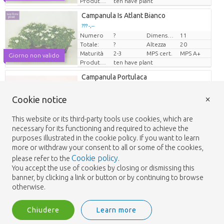
Produttore
ten have plant
Loading...
Campanula Is Atlant Bianco
??? -,--
??? -,--
Numero
?
Dimensioni del vaso (cm)
11
Prezzo x uno
Prezzo x uno
Totale:
?
Altezza
20
Maturità
2-3
MPS cert.
MPS A+
Giorno non valido
Produttore
ten have plant
Loading...
Campanula Portulaca
??? -,--
??? -,--
×
Numero
?
Dimensioni del vaso (cm)
10,5
Prezzo x uno
Prezzo x uno
Cookie notice
Totale:
?
Altezza
22
Maturità
2-3
MPS sertifikāts
MPS A
Giorno non valido
This website or its third-party tools use cookies, which are
Produttore
kuivenhoven poeldijk
necessary for its functioning and required to achieve the
purposes illustrated in the cookie policy. If you want to learn
Loading...
Capsico An Joker
more or withdraw your consent to all or some of the cookies,
??? -,--
??? -,--
Cookie policy
please refer to the
.
Numero
?
Dimensioni del vaso (cm)
25
Prezzo x uno
Prezzo x uno
You accept the use of cookies by closing or dismissing this
Totale:
?
Altezza
25
Altezza di trasporto
35
MPS cert.
MPS A+
banner, by clicking a link or button or by continuing to browse
Giorno non valido
Produttore
trioplant
otherwise.
Loading...
Capsico An Samba Misto
Chiudere
Learn more
??? -,--
??? -,--
Numero
?
Dimensioni del vaso (cm)
12
Prezzo x uno
Prezzo x uno