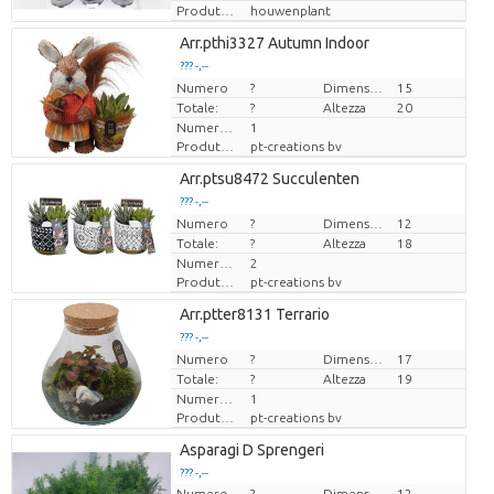
Produttore
houwenplant
Loading...
Arr.pthi3327 Autumn Indoor
??? -,--
??? -,--
Numero
Prezzo x uno
Prezzo x uno
?
Dimensioni del vaso (cm)
15
Totale:
?
Altezza
20
Numero di piante/vaso
1
Produttore
pt-creations bv
Loading...
Arr.ptsu8472 Succulenten
??? -,--
??? -,--
Numero
Prezzo x uno
Prezzo x uno
?
Dimensioni del vaso (cm)
12
Totale:
?
Altezza
18
Numero di piante/vaso
2
Produttore
pt-creations bv
Loading...
Arr.ptter8131 Terrario
??? -,--
??? -,--
Numero
Prezzo x uno
Prezzo x uno
?
Dimensioni del vaso (cm)
17
Totale:
?
Altezza
19
Numero di piante/vaso
1
Produttore
pt-creations bv
Loading...
Asparagi D Sprengeri
??? -,--
??? -,--
Numero
?
Dimensioni del vaso (cm)
12