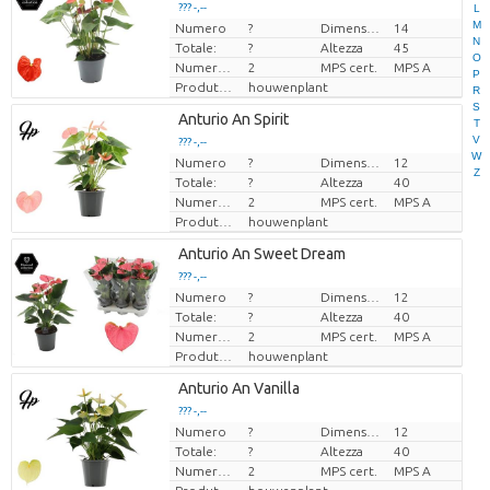
??? -,--
??? -,--
L
M
Numero
?
Dimensioni del vaso (cm)
14
Prezzo x uno
Prezzo x uno
N
Totale:
?
Altezza
45
O
Numero di piante/vaso
2
MPS cert.
MPS A
P
Produttore
houwenplant
R
S
Loading...
Anturio An Spirit
T
V
??? -,--
??? -,--
W
Numero
?
Dimensioni del vaso (cm)
12
Prezzo x uno
Prezzo x uno
Z
Totale:
?
Altezza
40
Numero di piante/vaso
2
MPS cert.
MPS A
Produttore
houwenplant
Loading...
Anturio An Sweet Dream
??? -,--
??? -,--
Numero
?
Dimensioni del vaso (cm)
12
Prezzo x uno
Prezzo x uno
Totale:
?
Altezza
40
Numero di piante/vaso
2
MPS cert.
MPS A
Produttore
houwenplant
Loading...
Anturio An Vanilla
??? -,--
??? -,--
Numero
?
Dimensioni del vaso (cm)
12
Prezzo x uno
Prezzo x uno
Totale:
?
Altezza
40
Numero di piante/vaso
2
MPS cert.
MPS A