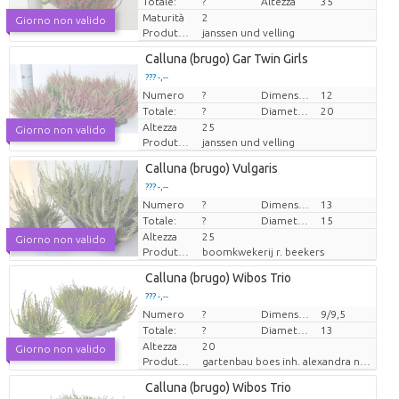
Totale:
?
Altezza
35
Maturità
2
Giorno non valido
Produttore
janssen und velling
Loading...
Calluna (brugo) Gar Twin Girls
??? -,--
??? -,--
Numero
Prezzo x uno
Prezzo x uno
?
Dimensioni del vaso (cm)
12
Totale:
?
Diametro della pianta
20
Altezza
25
Giorno non valido
Produttore
janssen und velling
Loading...
Calluna (brugo) Vulgaris
??? -,--
??? -,--
Numero
Prezzo x uno
Prezzo x uno
?
Dimensioni del vaso (cm)
13
Totale:
?
Diametro della pianta
15
Altezza
25
Giorno non valido
Produttore
boomkwekerij r. beekers
Loading...
Calluna (brugo) Wibos Trio
??? -,--
??? -,--
Numero
Prezzo x uno
Prezzo x uno
?
Dimensioni del vaso (cm)
9/9,5
Totale:
?
Diametro della pianta
13
Altezza
20
Giorno non valido
Produttore
gartenbau boes inh. alexandra nehnes
Loading...
Calluna (brugo) Wibos Trio