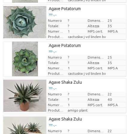
Agave Potatorum
??? -,--
Numero
?
Dimensioni del vaso (cm)
25
Prezzo x uno
Totale:
?
Altezza
35
Numero di piante/vaso
1
MPS cert.
MPS A
Produttore
cactuskw j vd linden bv
Agave Potatorum
??? -,--
Numero
?
Dimensioni del vaso (cm)
25
Prezzo x uno
Totale:
?
Altezza
35
Numero di piante/vaso
1
MPS cert.
MPS A
Produttore
cactuskw j vd linden bv
Agave Shaka Zulu
??? -,--
Numero
?
Dimensioni del vaso (cm)
22
Prezzo x uno
Totale:
?
Altezza
40
Numero di piante/vaso
1
MPS cert.
MPS A
Produttore
amigo plant
Agave Shaka Zulu
??? -,--
Numero
?
Dimensioni del vaso (cm)
22
Prezzo x uno