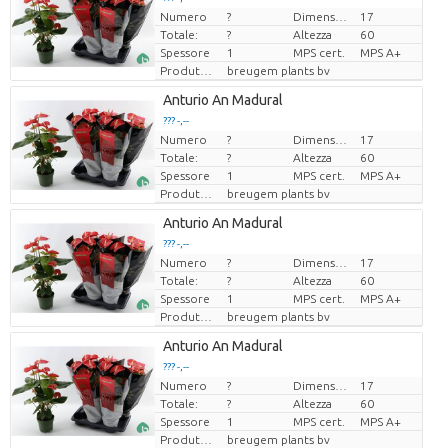
Numero
?
Dimensioni del vaso (cm)
17
Prezzo x uno
Prezzo x uno
Totale:
?
Altezza
60
Spessore
1
MPS cert.
MPS A+
Produttore
breugem plants bv
Loading...
Anturio An Madural
??? -,--
??? -,--
Numero
?
Dimensioni del vaso (cm)
17
Prezzo x uno
Prezzo x uno
Totale:
?
Altezza
60
Spessore
1
MPS cert.
MPS A+
Produttore
breugem plants bv
Loading...
Anturio An Madural
??? -,--
??? -,--
Numero
?
Dimensioni del vaso (cm)
17
Prezzo x uno
Prezzo x uno
Totale:
?
Altezza
60
Spessore
1
MPS cert.
MPS A+
Produttore
breugem plants bv
Loading...
Anturio An Madural
??? -,--
??? -,--
Numero
?
Dimensioni del vaso (cm)
17
Prezzo x uno
Prezzo x uno
Totale:
?
Altezza
60
Spessore
1
MPS cert.
MPS A+
Produttore
breugem plants bv