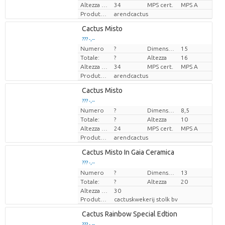
Altezza di trasporto
34
MPS cert.
MPS A
Produttore
arendcactus
Loading...
Cactus Misto
??? -,--
??? -,--
Numero
?
Dimensioni del vaso (cm)
15
Prezzo x uno
Prezzo x uno
Totale:
?
Altezza
16
Altezza di trasporto
34
MPS cert.
MPS A
Produttore
arendcactus
Loading...
Cactus Misto
??? -,--
??? -,--
Numero
?
Dimensioni del vaso (cm)
8,5
Prezzo x uno
Prezzo x uno
Totale:
?
Altezza
10
Altezza di trasporto
24
MPS cert.
MPS A
Produttore
arendcactus
Loading...
Cactus Misto In Gaia Ceramica
??? -,--
??? -,--
Numero
Prezzo x uno
Prezzo x uno
?
Dimensioni del vaso (cm)
13
Totale:
?
Altezza
20
Altezza di trasporto
30
Produttore
cactuskwekerij stolk bv
Loading...
Cactus Rainbow Special Edtion
??? -,--
??? -,--