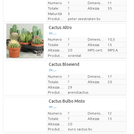
Numero
Prezzo x uno
Prezzo x uno
?
Dimensioni del vaso (cm)
11
Totale:
?
Altezza
35
Maturità
3
Produttore
peter zeestraten bv
Loading...
Cactus Altro
??? -,--
??? -,--
Numero
?
Dimensioni del vaso (cm)
10,5
Prezzo x uno
Prezzo x uno
Totale:
?
Altezza
15
Altezza di trasporto
20
MPS cert.
MPS A
Produttore
oriental
Loading...
Cactus Bloeiend
??? -,--
??? -,--
Numero
Prezzo x uno
Prezzo x uno
?
Dimensioni del vaso (cm)
17
Totale:
?
Altezza
20
Altezza di trasporto
29
Produttore
arendcactus
Loading...
Cactus Bulbo Misto
??? -,--
??? -,--
Numero
Prezzo x uno
Prezzo x uno
?
Dimensioni del vaso (cm)
12
Totale:
?
Altezza
15
Altezza di trasporto
20
Produttore
euro cactus bv