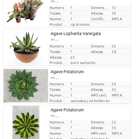
??? -,--
Numero
?
Dimensioni del vaso (cm)
12
Prezzo x uno
Totale:
?
Altezza
55
Numero di piante/vaso
1
Certificato MPS.
MPS A
Produttore
rip bromini
Agave Lophanta Variegata
??? -,--
Numero
Prezzo x uno
?
Dimensioni del vaso (cm)
23
Totale:
?
Altezza
20
Altezza di trasporto
25
Produttore
euro cactus bv
Agave Potatorum
??? -,--
Numero
?
Dimensioni del vaso (cm)
25
Prezzo x uno
Totale:
?
Altezza
35
Numero di piante/vaso
1
MPS cert.
MPS A
Produttore
cactuskw j vd linden bv
Agave Potatorum
??? -,--
Numero
?
Dimensioni del vaso (cm)
25
Prezzo x uno
Totale:
?
Altezza
35
Numero di piante/vaso
1
MPS cert.
MPS A
Produttore
cactuskw j vd linden bv