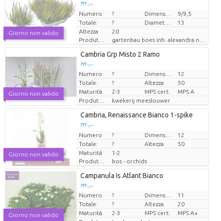
??? -,--
??? -,--
Numero
Prezzo x uno
Prezzo x uno
?
Dimensioni del vaso (cm)
9/9,5
Totale:
?
Diametro della pianta
13
Altezza
20
Giorno non valido
Produttore
gartenbau boes inh. alexandra nehnes
Loading...
Cambria Grp Misto 2 Ramo
??? -,--
??? -,--
Numero
?
Dimensioni del vaso (cm)
12
Prezzo x uno
Prezzo x uno
Totale:
?
Altezza
50
Maturità
2-3
MPS cert.
MPS A
Giorno non valido
Produttore
kwekerij meeslouwer
Loading...
Cambria, Renaissance Bianco 1-spike
??? -,--
??? -,--
Numero
Prezzo x uno
Prezzo x uno
?
Dimensioni del vaso (cm)
12
Totale:
?
Altezza
50
Maturità
1-2
Giorno non valido
Produttore
bos - orchids
Loading...
Campanula Is Atlant Bianco
??? -,--
??? -,--
Numero
?
Dimensioni del vaso (cm)
11
Prezzo x uno
Prezzo x uno
Totale:
?
Altezza
20
Maturità
2-3
MPS cert.
MPS A+
Giorno non valido