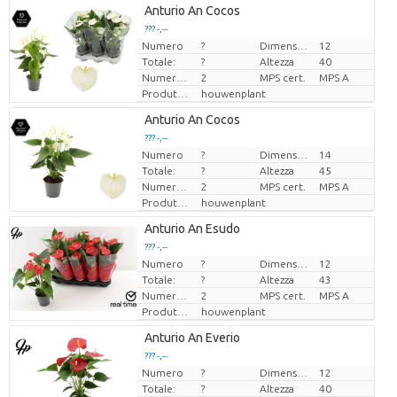
Loading...
Anturio An Cocos
??? -,--
??? -,--
Numero
?
Dimensioni del vaso (cm)
12
Prezzo x uno
Prezzo x uno
Totale:
?
Altezza
40
Numero di piante/vaso
2
MPS cert.
MPS A
Produttore
houwenplant
Loading...
Anturio An Cocos
??? -,--
??? -,--
Numero
?
Dimensioni del vaso (cm)
14
Prezzo x uno
Prezzo x uno
Totale:
?
Altezza
45
Numero di piante/vaso
2
MPS cert.
MPS A
Produttore
houwenplant
Loading...
Anturio An Esudo
??? -,--
??? -,--
Numero
?
Dimensioni del vaso (cm)
12
Prezzo x uno
Prezzo x uno
Totale:
?
Altezza
43
Numero di piante/vaso
2
MPS cert.
MPS A
Produttore
houwenplant
Loading...
Anturio An Everio
??? -,--
??? -,--
Numero
?
Dimensioni del vaso (cm)
12
Prezzo x uno
Prezzo x uno
Totale:
?
Altezza
40