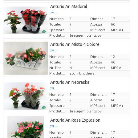
Loading...
Anturio An Madural
??? -,--
??? -,--
Numero
?
Dimensioni del vaso (cm)
17
Prezzo x uno
Prezzo x uno
Totale:
?
Altezza
60
Spessore
1
MPS cert.
MPS A+
Produttore
breugem plants bv
Loading...
Anturio An Misto 4 Colore
??? -,--
??? -,--
Numero
?
Dimensioni del vaso (cm)
12
Prezzo x uno
Prezzo x uno
Totale:
?
Altezza
40
Nr. fiore/vaso
4
MPS cert.
MPS A
Produttore
stolk brothers
Loading...
Anturio An Nebraska
??? -,--
??? -,--
Numero
?
Dimensioni del vaso (cm)
17
Prezzo x uno
Prezzo x uno
Totale:
?
Altezza
60
Spessore
1
MPS cert.
MPS A+
Produttore
breugem plants bv
Loading...
Anturio An Rosa Explosion
??? -,--
??? -,--
Numero
?
Dimensioni del vaso (cm)
17
Prezzo x uno
Prezzo x uno
Totale:
?
Altezza
50