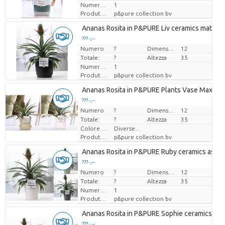
Numero di piante/vaso
1
Produttore
p&pure collection bv
Ananas Rosita in P&PURE Liv ceramics matt Bl
??? -,--
Numero
Prezzo x uno
?
Dimensioni del vaso (cm)
12
Totale:
?
Altezza
35
Numero di piante/vaso
1
Produttore
p&pure collection bv
Ananas Rosita in P&PURE Plants Vase Maxima 
??? -,--
Numero
Prezzo x uno
?
Dimensioni del vaso (cm)
12
Totale:
?
Altezza
35
Colore del fiore
Diverse Kleuren
Produttore
p&pure collection bv
Ananas Rosita in P&PURE Ruby ceramics ass. 3
??? -,--
Numero
Prezzo x uno
?
Dimensioni del vaso (cm)
12
Totale:
?
Altezza
35
Numero di piante/vaso
1
Produttore
p&pure collection bv
Ananas Rosita in P&PURE Sophie ceramics ass.
??? -,--