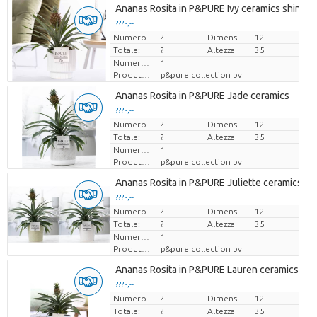
Ananas Rosita in P&PURE Ivy ceramics shiny W
??? -,--
Numero
Prezzo x uno
?
Dimensioni del vaso (cm)
12
Totale:
?
Altezza
35
Numero di piante/vaso
1
Produttore
p&pure collection bv
Ananas Rosita in P&PURE Jade ceramics
??? -,--
Numero
Prezzo x uno
?
Dimensioni del vaso (cm)
12
Totale:
?
Altezza
35
Numero di piante/vaso
1
Produttore
p&pure collection bv
Ananas Rosita in P&PURE Juliette ceramics ass
??? -,--
Numero
Prezzo x uno
?
Dimensioni del vaso (cm)
12
Totale:
?
Altezza
35
Numero di piante/vaso
1
Produttore
p&pure collection bv
Ananas Rosita in P&PURE Lauren ceramics
??? -,--
Numero
Prezzo x uno
?
Dimensioni del vaso (cm)
12
Totale:
?
Altezza
35