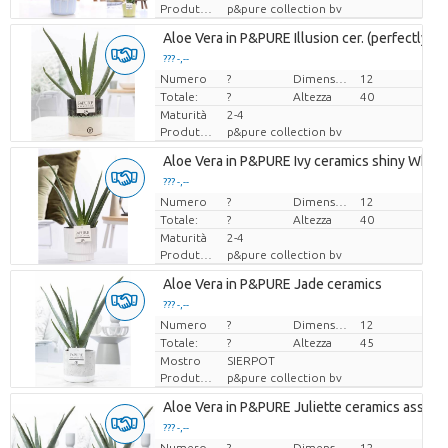
Produttore
p&pure collection bv
Aloe Vera in P&PURE Illusion cer. (perfectly im
??? -,--
Numero
Prezzo x uno
?
Dimensioni del vaso (cm)
12
Totale:
?
Altezza
40
Maturità
2-4
Produttore
p&pure collection bv
Aloe Vera in P&PURE Ivy ceramics shiny White
??? -,--
Numero
Prezzo x uno
?
Dimensioni del vaso (cm)
12
Totale:
?
Altezza
40
Maturità
2-4
Produttore
p&pure collection bv
Aloe Vera in P&PURE Jade ceramics
??? -,--
Numero
Prezzo x uno
?
Dimensioni del vaso (cm)
12
Totale:
?
Altezza
45
Mostro
SIERPOT
Produttore
p&pure collection bv
Aloe Vera in P&PURE Juliette ceramics ass.2
??? -,--
Numero
Prezzo x uno
?
Dimensioni del vaso (cm)
12