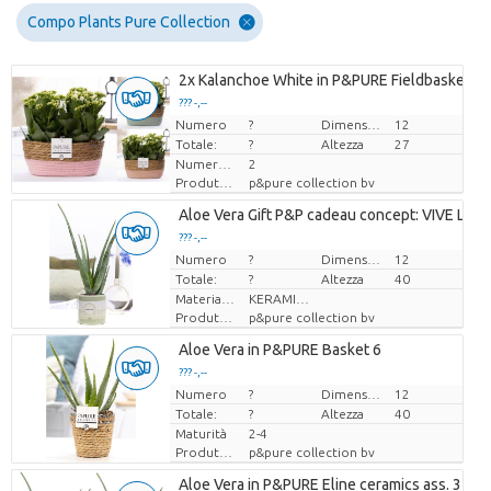
Compo Plants Pure Collection
2x Kalanchoe White in P&PURE Fieldbasket 7
??? -,--
Numero
Prezzo x uno
?
Dimensioni del vaso (cm)
12
Totale:
?
Altezza
27
Numero di piante/vaso
2
Produttore
p&pure collection bv
Aloe Vera Gift P&P cadeau concept: VIVE LE V
??? -,--
Numero
Prezzo x uno
?
Dimensioni del vaso (cm)
12
Totale:
?
Altezza
40
Materiale per invasatura
KERAMIEK
Produttore
p&pure collection bv
Aloe Vera in P&PURE Basket 6
??? -,--
Numero
Prezzo x uno
?
Dimensioni del vaso (cm)
12
Totale:
?
Altezza
40
Maturità
2-4
Produttore
p&pure collection bv
Aloe Vera in P&PURE Eline ceramics ass. 3