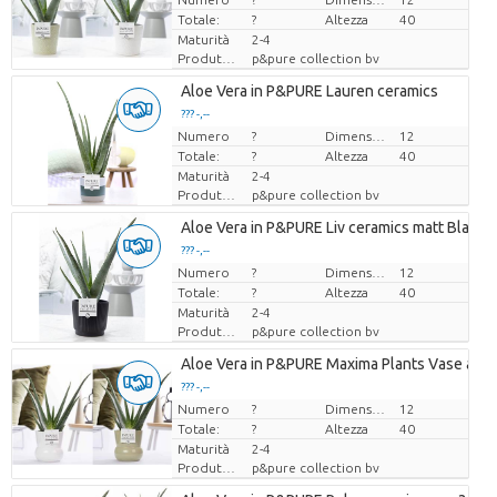
Totale:
?
Altezza
40
Maturità
2-4
Produttore
p&pure collection bv
Aloe Vera in P&PURE Lauren ceramics
??? -,--
Numero
Prezzo x uno
?
Dimensioni del vaso (cm)
12
Totale:
?
Altezza
40
Maturità
2-4
Produttore
p&pure collection bv
Aloe Vera in P&PURE Liv ceramics matt Black
??? -,--
Numero
Prezzo x uno
?
Dimensioni del vaso (cm)
12
Totale:
?
Altezza
40
Maturità
2-4
Produttore
p&pure collection bv
Aloe Vera in P&PURE Maxima Plants Vase ass.
??? -,--
Numero
Prezzo x uno
?
Dimensioni del vaso (cm)
12
Totale:
?
Altezza
40
Maturità
2-4
Produttore
p&pure collection bv