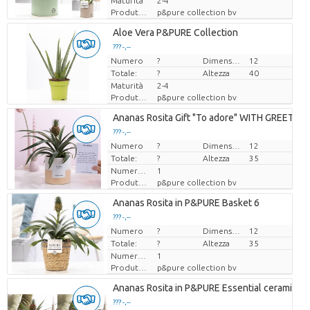
Maturità
2-4
Produttore
p&pure collection bv
Aloe Vera P&PURE Collection
??? -,--
Numero
Prezzo x uno
?
Dimensioni del vaso (cm)
12
Totale:
?
Altezza
40
Maturità
2-4
Produttore
p&pure collection bv
Ananas Rosita Gift "To adore" WITH GREETING
??? -,--
Numero
Prezzo x uno
?
Dimensioni del vaso (cm)
12
Totale:
?
Altezza
35
Numero di piante/vaso
1
Produttore
p&pure collection bv
Ananas Rosita in P&PURE Basket 6
??? -,--
Numero
Prezzo x uno
?
Dimensioni del vaso (cm)
12
Totale:
?
Altezza
35
Numero di piante/vaso
1
Produttore
p&pure collection bv
Ananas Rosita in P&PURE Essential ceramics a
??? -,--