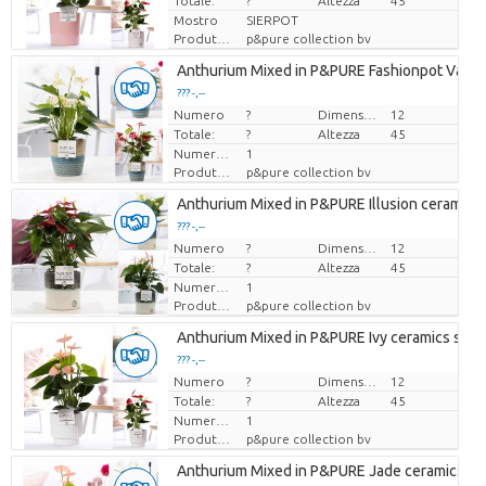
Totale:
?
Altezza
45
Mostro
SIERPOT
Produttore
p&pure collection bv
Anthurium Mixed in P&PURE Fashionpot Valer
??? -,--
Numero
Prezzo x uno
?
Dimensioni del vaso (cm)
12
Totale:
?
Altezza
45
Numero di piante/vaso
1
Produttore
p&pure collection bv
Anthurium Mixed in P&PURE Illusion ceramics;
??? -,--
Numero
Prezzo x uno
?
Dimensioni del vaso (cm)
12
Totale:
?
Altezza
45
Numero di piante/vaso
1
Produttore
p&pure collection bv
Anthurium Mixed in P&PURE Ivy ceramics shin
??? -,--
Numero
Prezzo x uno
?
Dimensioni del vaso (cm)
12
Totale:
?
Altezza
45
Numero di piante/vaso
1
Produttore
p&pure collection bv
Anthurium Mixed in P&PURE Jade ceramics