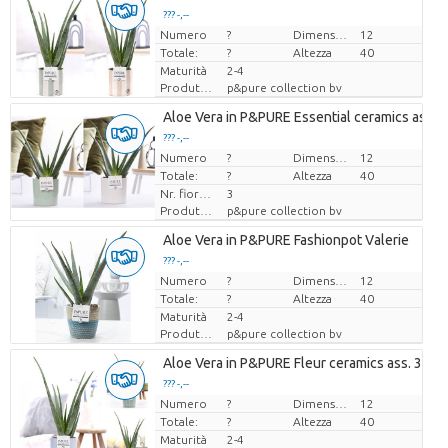
??? -,--
Numero
Prezzo x uno
?
Dimensioni del vaso (cm)
12
Totale:
?
Altezza
40
Maturità
2-4
Produttore
p&pure collection bv
Aloe Vera in P&PURE Essential ceramics ass. 2
??? -,--
Numero
Prezzo x uno
?
Dimensioni del vaso (cm)
12
Totale:
?
Altezza
40
Nr. fiore/vaso
3
Produttore
p&pure collection bv
Aloe Vera in P&PURE Fashionpot Valerie
??? -,--
Numero
Prezzo x uno
?
Dimensioni del vaso (cm)
12
Totale:
?
Altezza
40
Maturità
2-4
Produttore
p&pure collection bv
Aloe Vera in P&PURE Fleur ceramics ass. 3
??? -,--
Numero
Prezzo x uno
?
Dimensioni del vaso (cm)
12
Totale:
?
Altezza
40
Maturità
2-4