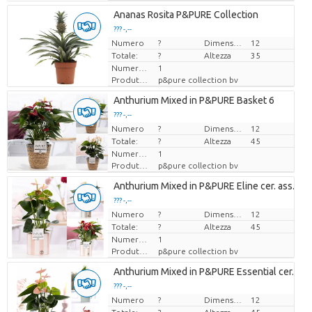
Ananas Rosita P&PURE Collection
??? -,--
Numero
Prezzo x uno
?
Dimensioni del vaso (cm)
12
Totale:
?
Altezza
35
Numero di piante/vaso
1
Produttore
p&pure collection bv
Anthurium Mixed in P&PURE Basket 6
??? -,--
Numero
Prezzo x uno
?
Dimensioni del vaso (cm)
12
Totale:
?
Altezza
45
Numero di piante/vaso
1
Produttore
p&pure collection bv
Anthurium Mixed in P&PURE Eline cer. ass. 3
??? -,--
Numero
Prezzo x uno
?
Dimensioni del vaso (cm)
12
Totale:
?
Altezza
45
Numero di piante/vaso
1
Produttore
p&pure collection bv
Anthurium Mixed in P&PURE Essential cer. ass.
??? -,--
Numero
Prezzo x uno
?
Dimensioni del vaso (cm)
12