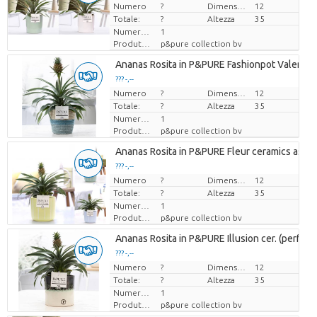
Numero
Prezzo x uno
?
Dimensioni del vaso (cm)
12
Totale:
?
Altezza
35
Numero di piante/vaso
1
Produttore
p&pure collection bv
Ananas Rosita in P&PURE Fashionpot Valerie
??? -,--
Numero
Prezzo x uno
?
Dimensioni del vaso (cm)
12
Totale:
?
Altezza
35
Numero di piante/vaso
1
Produttore
p&pure collection bv
Ananas Rosita in P&PURE Fleur ceramics ass. 
??? -,--
Numero
Prezzo x uno
?
Dimensioni del vaso (cm)
12
Totale:
?
Altezza
35
Numero di piante/vaso
1
Produttore
p&pure collection bv
Ananas Rosita in P&PURE Illusion cer. (perfectl
??? -,--
Numero
Prezzo x uno
?
Dimensioni del vaso (cm)
12
Totale:
?
Altezza
35
Numero di piante/vaso
1
Produttore
p&pure collection bv