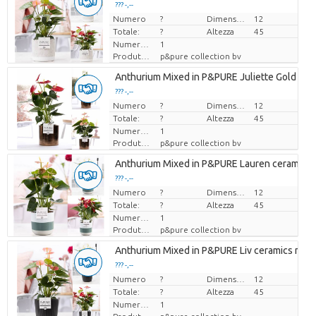
??? -,--
Numero
Prezzo x uno
?
Dimensioni del vaso (cm)
12
Totale:
?
Altezza
45
Numero di piante/vaso
1
Produttore
p&pure collection bv
Anthurium Mixed in P&PURE Juliette Gold bro
??? -,--
Numero
Prezzo x uno
?
Dimensioni del vaso (cm)
12
Totale:
?
Altezza
45
Numero di piante/vaso
1
Produttore
p&pure collection bv
Anthurium Mixed in P&PURE Lauren ceramics
??? -,--
Numero
Prezzo x uno
?
Dimensioni del vaso (cm)
12
Totale:
?
Altezza
45
Numero di piante/vaso
1
Produttore
p&pure collection bv
Anthurium Mixed in P&PURE Liv ceramics matt
??? -,--
Numero
Prezzo x uno
?
Dimensioni del vaso (cm)
12
Totale:
?
Altezza
45
Numero di piante/vaso
1