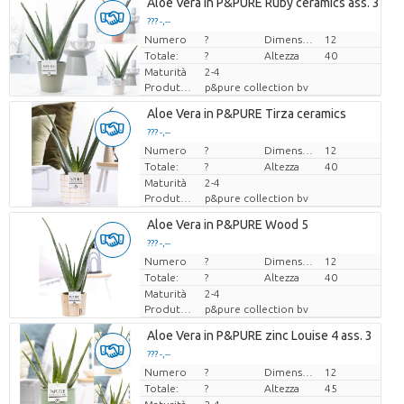
Aloe Vera in P&PURE Ruby ceramics ass. 3
??? -,--
Numero
Prezzo x uno
?
Dimensioni del vaso (cm)
12
Totale:
?
Altezza
40
Maturità
2-4
Produttore
p&pure collection bv
Aloe Vera in P&PURE Tirza ceramics
??? -,--
Numero
Prezzo x uno
?
Dimensioni del vaso (cm)
12
Totale:
?
Altezza
40
Maturità
2-4
Produttore
p&pure collection bv
Aloe Vera in P&PURE Wood 5
??? -,--
Numero
Prezzo x uno
?
Dimensioni del vaso (cm)
12
Totale:
?
Altezza
40
Maturità
2-4
Produttore
p&pure collection bv
Aloe Vera in P&PURE zinc Louise 4 ass. 3
??? -,--
Numero
Prezzo x uno
?
Dimensioni del vaso (cm)
12
Totale:
?
Altezza
45