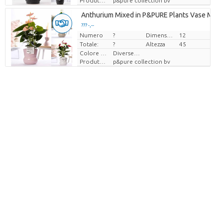
Produttore
p&pure collection bv
Anthurium Mixed in P&PURE Plants Vase Maxim
??? -,--
Numero
Prezzo x uno
?
Dimensioni del vaso (cm)
12
Totale:
?
Altezza
45
Colore del fiore
Diverse Kleuren
Produttore
p&pure collection bv