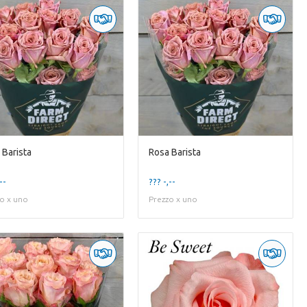
 Barista
Rosa Barista
--
??? -,--
o x uno
Prezzo x uno