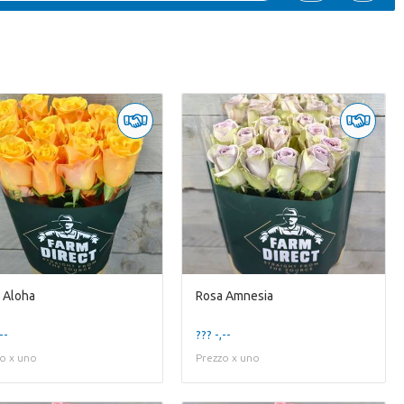
 Aloha
Rosa Amnesia
--
??? -,--
o x uno
Prezzo x uno