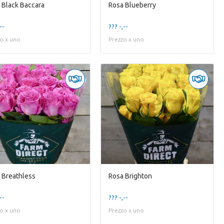
 Black Baccara
Rosa Blueberry
--
??? -,--
o x uno
Prezzo x uno
 Breathless
Rosa Brighton
--
??? -,--
o x uno
Prezzo x uno