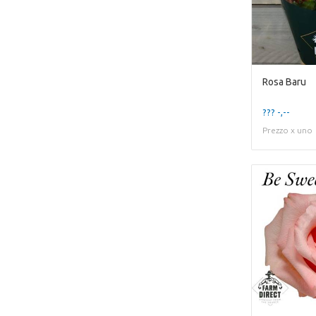
Rosa Baru
??? -,--
Prezzo x uno