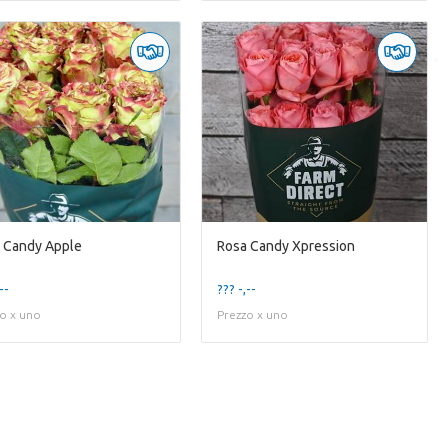
 Candy Apple
Rosa Candy Xpression
--
??? -,--
o x uno
Prezzo x uno