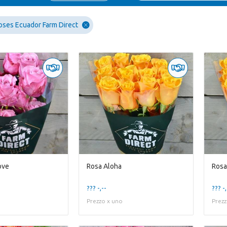
oses Ecuador Farm Direct
ove
Rosa Aloha
Rosa
??? -,--
??? -,
Prezzo x uno
Prezz