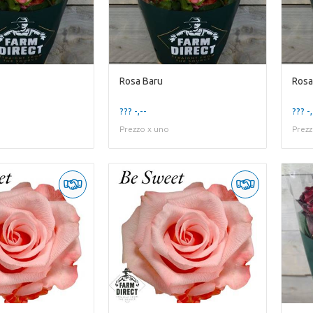
Rosa Baru
Rosa
??? -,--
??? -,
Prezzo x uno
Prezz