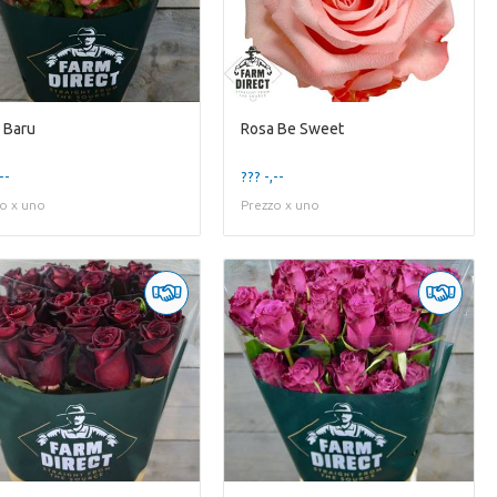
 Baru
Rosa Be Sweet
--
??? -,--
o x uno
Prezzo x uno