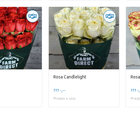
Rosa Candlelight
Rosa
??? -,--
??? -,
Prezzo x uno
Prezz