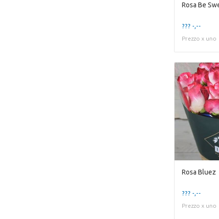
Rosa Be Sw
??? -,--
Prezzo x uno
Rosa Bluez
??? -,--
Prezzo x uno