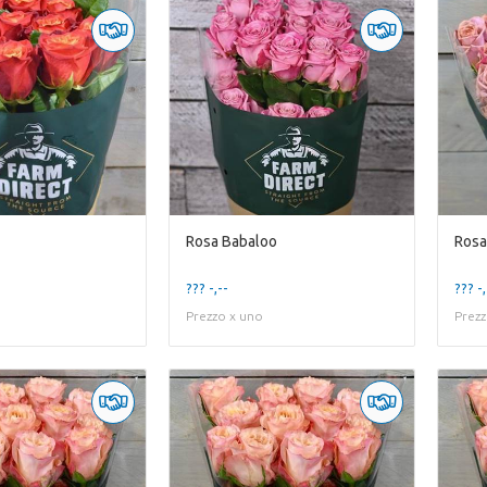
Rosa Babaloo
Rosa
??? -,--
??? -,
Prezzo x uno
Prezz