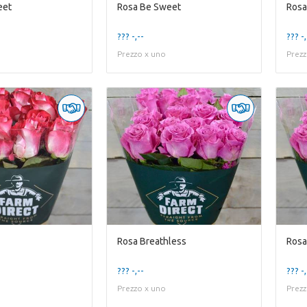
eet
Rosa Be Sweet
Rosa
??? -,--
??? -,
Prezzo x uno
Prezz
Rosa Breathless
Rosa
??? -,--
??? -,
Prezzo x uno
Prezz