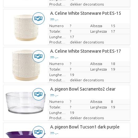
Produttore
dekker decorations
A. Celine White Stoneware Pot ES-15
??? -,--
Numero
Prezzo x uno
?
Altezza
15
Totale:
?
Larghezza
17
Lunghezza
17
Produttore
dekker decorations
A. Celine White Stoneware Pot ES-17
??? -,--
Numero
Prezzo x uno
?
Altezza
18
Totale:
?
Larghezza
19
Lunghezza
19
Produttore
dekker decorations
A. pigeon Bowl Sacramento2 clear
??? -,--
Numero
Prezzo x uno
?
Altezza
8
Totale:
?
Larghezza
19
Lunghezza
19
Produttore
dekker decorations
A. pigeon Bowl Tucson1 dark purple
??? -,--