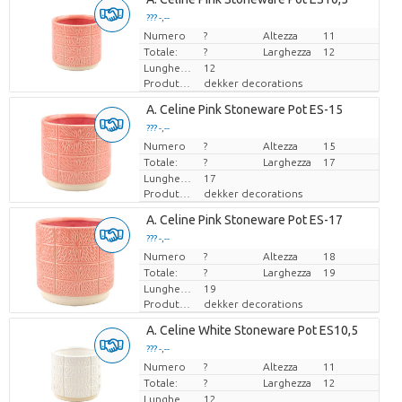
??? -,--
Numero
Prezzo x uno
?
Altezza
11
Totale:
?
Larghezza
12
Lunghezza
12
Produttore
dekker decorations
A. Celine Pink Stoneware Pot ES-15
??? -,--
Numero
Prezzo x uno
?
Altezza
15
Totale:
?
Larghezza
17
Lunghezza
17
Produttore
dekker decorations
A. Celine Pink Stoneware Pot ES-17
??? -,--
Numero
Prezzo x uno
?
Altezza
18
Totale:
?
Larghezza
19
Lunghezza
19
Produttore
dekker decorations
A. Celine White Stoneware Pot ES10,5
??? -,--
Numero
Prezzo x uno
?
Altezza
11
Totale:
?
Larghezza
12
Lunghezza
12