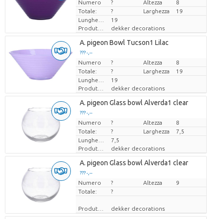
Numero
Prezzo x uno
?
Altezza
8
Totale:
?
Larghezza
19
Lunghezza
19
Produttore
dekker decorations
A. pigeon Bowl Tucson1 Lilac
??? -,--
Numero
Prezzo x uno
?
Altezza
8
Totale:
?
Larghezza
19
Lunghezza
19
Produttore
dekker decorations
A. pigeon Glass bowl Alverda1 clear
??? -,--
Numero
Prezzo x uno
?
Altezza
8
Totale:
?
Larghezza
7,5
Lunghezza
7,5
Produttore
dekker decorations
A. pigeon Glass bowl Alverda1 clear
??? -,--
Numero
Prezzo x uno
?
Altezza
9
Totale:
?
Produttore
dekker decorations