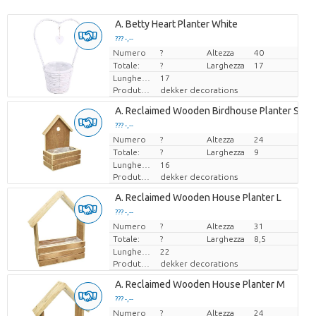
A. Betty Heart Planter White
??? -,--
Numero
Prezzo x uno
?
Altezza
40
Totale:
?
Larghezza
17
Lunghezza
17
Produttore
dekker decorations
A. Reclaimed Wooden Birdhouse Planter S
??? -,--
Numero
Prezzo x uno
?
Altezza
24
Totale:
?
Larghezza
9
Lunghezza
16
Produttore
dekker decorations
A. Reclaimed Wooden House Planter L
??? -,--
Numero
Prezzo x uno
?
Altezza
31
Totale:
?
Larghezza
8,5
Lunghezza
22
Produttore
dekker decorations
A. Reclaimed Wooden House Planter M
??? -,--
Numero
Prezzo x uno
?
Altezza
24