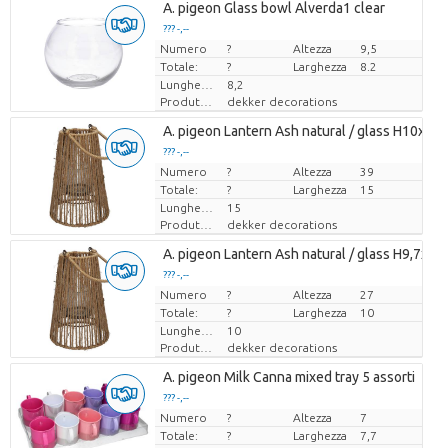
A. pigeon Glass bowl Alverda1 clear
??? -,--
Numero
Prezzo x uno
?
Altezza
9,5
Totale:
?
Larghezza
8.2
Lunghezza
8,2
Produttore
dekker decorations
A. pigeon Lantern Ash natural / glass H10xD1
??? -,--
Numero
Prezzo x uno
?
Altezza
39
Totale:
?
Larghezza
15
Lunghezza
15
Produttore
dekker decorations
A. pigeon Lantern Ash natural / glass H9,7xD7
??? -,--
Numero
Prezzo x uno
?
Altezza
27
Totale:
?
Larghezza
10
Lunghezza
10
Produttore
dekker decorations
A. pigeon Milk Canna mixed tray 5 assorti
??? -,--
Numero
Prezzo x uno
?
Altezza
7
Totale:
?
Larghezza
7,7