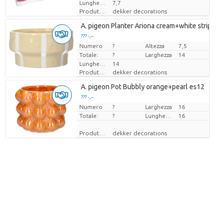
Lunghezza
7,7
Produttore
dekker decorations
A. pigeon Planter Ariona cream+white stripes
??? -,--
Numero
Prezzo x uno
?
Altezza
7,5
Totale:
?
Larghezza
14
Lunghezza
14
Produttore
dekker decorations
A. pigeon Pot Bubbly orange+pearl es12
??? -,--
Numero
Prezzo x uno
?
Larghezza
16
Totale:
?
Lunghezza
16
Produttore
dekker decorations