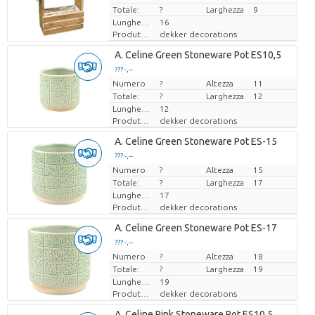
Totale:
?
Larghezza
9
Lunghezza
16
Produttore
dekker decorations
A. Celine Green Stoneware Pot ES10,5
??? -,--
Numero
Prezzo x uno
?
Altezza
11
Totale:
?
Larghezza
12
Lunghezza
12
Produttore
dekker decorations
A. Celine Green Stoneware Pot ES-15
??? -,--
Numero
Prezzo x uno
?
Altezza
15
Totale:
?
Larghezza
17
Lunghezza
17
Produttore
dekker decorations
A. Celine Green Stoneware Pot ES-17
??? -,--
Numero
Prezzo x uno
?
Altezza
18
Totale:
?
Larghezza
19
Lunghezza
19
Produttore
dekker decorations
A. Celine Pink Stoneware Pot ES10,5