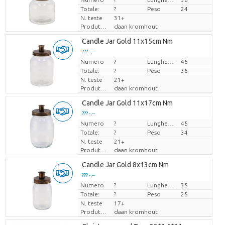
Totale:
?
Peso
24
N. teste
31+
Produttore
daan kromhout
Candle Jar Gold 11x15cm Nm
??? -,--
Numero
Prezzo x uno
?
Lunghezza
46
Totale:
?
Peso
36
N. teste
21+
Produttore
daan kromhout
Candle Jar Gold 11x17cm Nm
??? -,--
Numero
Prezzo x uno
?
Lunghezza
45
Totale:
?
Peso
34
N. teste
21+
Produttore
daan kromhout
Candle Jar Gold 8x13cm Nm
??? -,--
Numero
Prezzo x uno
?
Lunghezza
35
Totale:
?
Peso
25
N. teste
17+
Produttore
daan kromhout