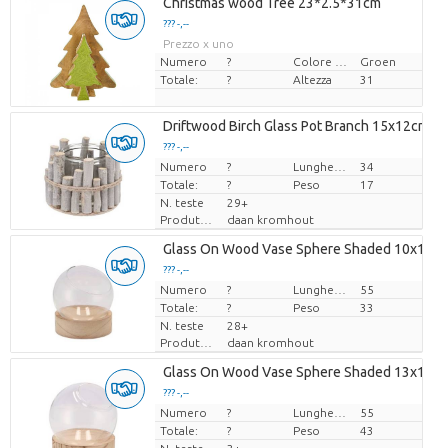
Christmas wood Tree 23*2.5*31cm
??? -,--
Prezzo x uno
Numero
?
Colore del fiore
Groen
Totale:
?
Altezza
31
Driftwood Birch Glass Pot Branch 15x12cm
??? -,--
Numero
Prezzo x uno
?
Lunghezza
34
Totale:
?
Peso
17
N. teste
29+
Produttore
daan kromhout
Glass On Wood Vase Sphere Shaded 10x11c
??? -,--
Numero
Prezzo x uno
?
Lunghezza
55
Totale:
?
Peso
33
N. teste
28+
Produttore
daan kromhout
Glass On Wood Vase Sphere Shaded 13x13c
??? -,--
Numero
Prezzo x uno
?
Lunghezza
55
Totale:
?
Peso
43