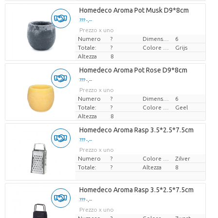
Homedeco Aroma Pot Musk D9*8cm
??? -,--
Prezzo x uno
Numero
?
Dimensioni del vaso (cm)
6
Totale:
?
Colore del fiore
Grijs
Altezza
8
Homedeco Aroma Pot Rose D9*8cm
??? -,--
Prezzo x uno
Numero
?
Dimensioni del vaso (cm)
6
Totale:
?
Colore del fiore
Geel
Altezza
8
Homedeco Aroma Rasp 3.5*2.5*7.5cm
??? -,--
Prezzo x uno
Numero
?
Colore del fiore
Zilver
Totale:
?
Altezza
8
Homedeco Aroma Rasp 3.5*2.5*7.5cm
??? -,--
Prezzo x uno