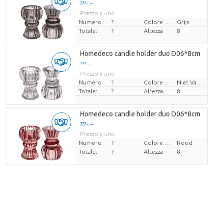
??? -,--
Prezzo x uno
Numero
?
Colore del fiore
Grijs
Totale:
?
Altezza
8
Homedeco candle holder duo D06*8cm
??? -,--
Prezzo x uno
Numero
?
Colore del fiore
Niet Van Toepassing
Totale:
?
Altezza
8
Homedeco candle holder duo D06*8cm
??? -,--
Prezzo x uno
Numero
?
Colore del fiore
Rood
Totale:
?
Altezza
8