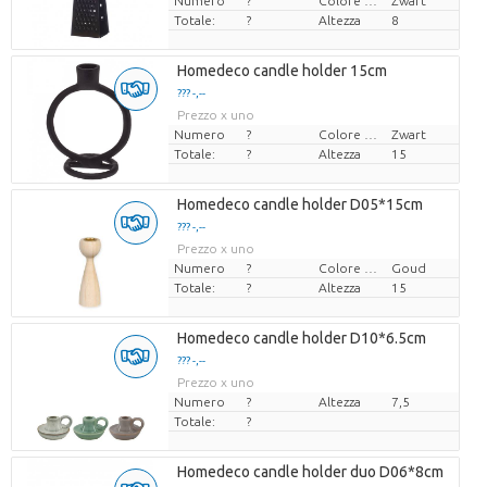
Numero
?
Colore del fiore
Zwart
Totale:
?
Altezza
8
Homedeco candle holder 15cm
??? -,--
Prezzo x uno
Numero
?
Colore del fiore
Zwart
Totale:
?
Altezza
15
Homedeco candle holder D05*15cm
??? -,--
Prezzo x uno
Numero
?
Colore del fiore
Goud
Totale:
?
Altezza
15
Homedeco candle holder D10*6.5cm
??? -,--
Prezzo x uno
Numero
?
Altezza
7,5
Totale:
?
Homedeco candle holder duo D06*8cm