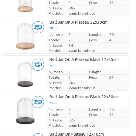
Totale:
?
Peso
37
N. teste
28+
Produttore
daan kromhout
Bell Jar On A Plateau 22x30cm
??? -,--
Numero
Prezzo x uno
?
Lunghezza
70
Totale:
?
Peso
49
N. teste
34+
Produttore
daan kromhout
Bell Jar On A Plateau Black 17x25cm
??? -,--
Numero
Prezzo x uno
?
Lunghezza
56
Totale:
?
Peso
37
N. teste
28+
Produttore
daan kromhout
Bell Jar On A Plateau Black 22x30cm
??? -,--
Numero
Prezzo x uno
?
Lunghezza
70
Totale:
?
Peso
47
N. teste
32+
Produttore
daan kromhout
Bell Jar On Plateau 12x16cm