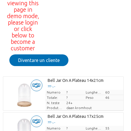
viewing this
page in
demo mode,
please login
or click
below to
become a
customer
Diventare un cliente
Bell Jar On A Plateau 14x21cm
??? -,--
Numero
Prezzo x uno
?
Lunghezza
60
Totale:
?
Peso
46
N. teste
24+
Produttore
daan kromhout
Bell Jar On A Plateau 17x25cm
??? -,--
Numero
Prezzo x uno
?
Lunghezza
55