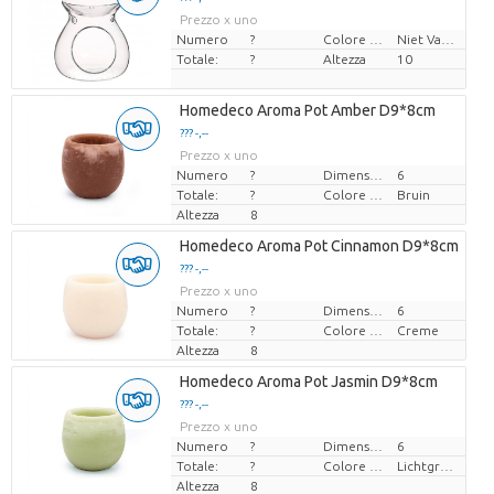
Prezzo x uno
Numero
?
Colore del fiore
Niet Van Toepassing
Totale:
?
Altezza
10
Homedeco Aroma Pot Amber D9*8cm
??? -,--
Prezzo x uno
Numero
?
Dimensioni del vaso (cm)
6
Totale:
?
Colore del fiore
Bruin
Altezza
8
Homedeco Aroma Pot Cinnamon D9*8cm
??? -,--
Prezzo x uno
Numero
?
Dimensioni del vaso (cm)
6
Totale:
?
Colore del fiore
Creme
Altezza
8
Homedeco Aroma Pot Jasmin D9*8cm
??? -,--
Prezzo x uno
Numero
?
Dimensioni del vaso (cm)
6
Totale:
?
Colore del fiore
Lichtgroen
Altezza
8