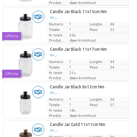
Produttore
daan kromhout
Candle Jar Black 11x15cm Nm
??? -,--
Numero
Prezzo x uno
?
Lunghezza
46
Totale:
?
Peso
35
N. teste
20+
Offerta
Produttore
daan kromhout
Candle Jar Black 11x17cm Nm
??? -,--
Numero
Prezzo x uno
?
Lunghezza
44
Totale:
?
Peso
34
N. teste
21+
Offerta
Produttore
daan kromhout
Candle Jar Black 8x13cm Nm
??? -,--
Numero
Prezzo x uno
?
Lunghezza
36
Totale:
?
Peso
27
N. teste
18+
Produttore
daan kromhout
Candle Jar Gold 11x11cm Nm
??? -,--
Numero
Prezzo x uno
?
Lunghezza
36