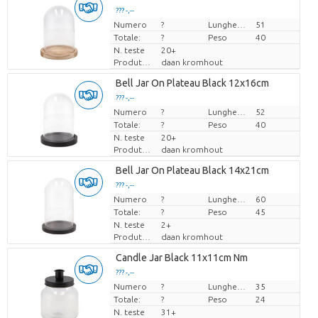
??? -,--
Numero
Prezzo x uno
?
Lunghezza
51
Totale:
?
Peso
40
N. teste
20+
Produttore
daan kromhout
Bell Jar On Plateau Black 12x16cm
??? -,--
Numero
Prezzo x uno
?
Lunghezza
52
Totale:
?
Peso
40
N. teste
20+
Produttore
daan kromhout
Bell Jar On Plateau Black 14x21cm
??? -,--
Numero
Prezzo x uno
?
Lunghezza
60
Totale:
?
Peso
45
N. teste
2+
Produttore
daan kromhout
Candle Jar Black 11x11cm Nm
??? -,--
Numero
Prezzo x uno
?
Lunghezza
35
Totale:
?
Peso
24
N. teste
31+