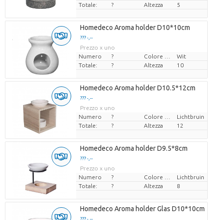
Totale:
?
Altezza
5
Homedeco Aroma holder D10*10cm
??? -,--
Prezzo x uno
Numero
?
Colore del fiore
Wit
Totale:
?
Altezza
10
Homedeco Aroma holder D10.5*12cm
??? -,--
Prezzo x uno
Numero
?
Colore del fiore
Lichtbruin
Totale:
?
Altezza
12
Homedeco Aroma holder D9.5*8cm
??? -,--
Prezzo x uno
Numero
?
Colore del fiore
Lichtbruin
Totale:
?
Altezza
8
Homedeco Aroma holder Glas D10*10cm
??? -,--