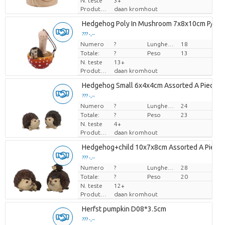
N. teste
3+
Produttore
daan kromhout
Hedgehog Poly In Mushroom 7x8x10cm P/1
??? -,--
Numero
Prezzo x uno
?
Lunghezza
18
Totale:
?
Peso
13
N. teste
13+
Produttore
daan kromhout
Hedgehog Small 6x4x4cm Assorted A Piece
??? -,--
Numero
Prezzo x uno
?
Lunghezza
24
Totale:
?
Peso
23
N. teste
4+
Produttore
daan kromhout
Hedgehog+child 10x7x8cm Assorted A Piece
??? -,--
Numero
Prezzo x uno
?
Lunghezza
28
Totale:
?
Peso
20
N. teste
12+
Produttore
daan kromhout
Herfst pumpkin D08*3.5cm
??? -,--