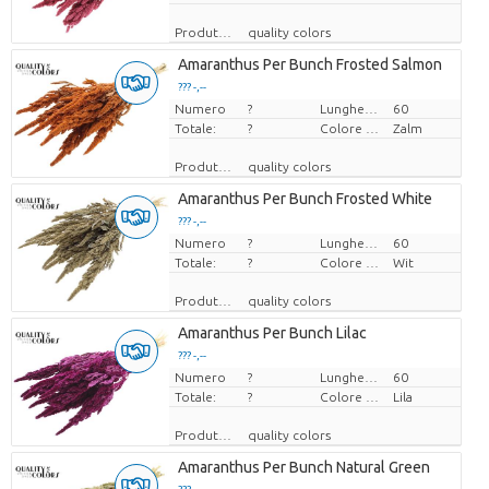
Produttore
quality colors
Amaranthus Per Bunch Frosted Salmon
??? -,--
Numero
Prezzo x uno
?
Lunghezza
60
Totale:
?
Colore del fiore
Zalm
Produttore
quality colors
Amaranthus Per Bunch Frosted White
??? -,--
Numero
Prezzo x uno
?
Lunghezza
60
Totale:
?
Colore del fiore
Wit
Produttore
quality colors
Amaranthus Per Bunch Lilac
??? -,--
Numero
Prezzo x uno
?
Lunghezza
60
Totale:
?
Colore del fiore
Lila
Produttore
quality colors
Amaranthus Per Bunch Natural Green