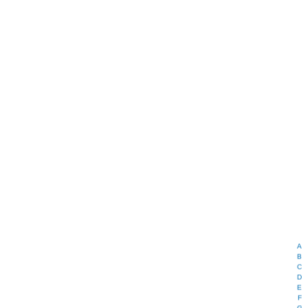
A
B
C
D
E
F