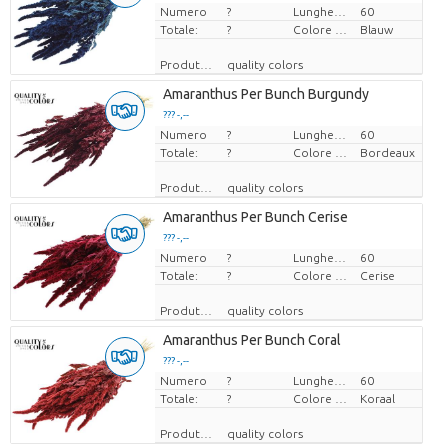
Numero
Prezzo x uno
?
Lunghezza
60
Totale:
?
Colore del fiore
Blauw
Produttore
quality colors
Amaranthus Per Bunch Burgundy
??? -,--
Numero
Prezzo x uno
?
Lunghezza
60
Totale:
?
Colore del fiore
Bordeaux
Produttore
quality colors
Amaranthus Per Bunch Cerise
??? -,--
Numero
Prezzo x uno
?
Lunghezza
60
Totale:
?
Colore del fiore
Cerise
Produttore
quality colors
Amaranthus Per Bunch Coral
??? -,--
Numero
Prezzo x uno
?
Lunghezza
60
Totale:
?
Colore del fiore
Koraal
Produttore
quality colors