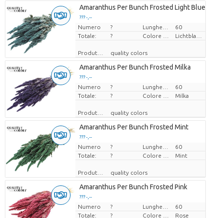
Amaranthus Per Bunch Frosted Light Blue
??? -,--
Numero
Prezzo x uno
?
Lunghezza
60
Totale:
?
Colore del fiore
Lichtblauw
Produttore
quality colors
Amaranthus Per Bunch Frosted Milka
??? -,--
Numero
Prezzo x uno
?
Lunghezza
60
Totale:
?
Colore del fiore
Milka
Produttore
quality colors
Amaranthus Per Bunch Frosted Mint
??? -,--
Numero
Prezzo x uno
?
Lunghezza
60
Totale:
?
Colore del fiore
Mint
Produttore
quality colors
Amaranthus Per Bunch Frosted Pink
??? -,--
Numero
Prezzo x uno
?
Lunghezza
60
Totale:
?
Colore del fiore
Rose