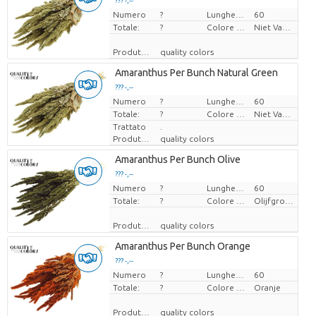
??? -,--
Numero
Prezzo x uno
?
Lunghezza
60
Totale:
?
Colore del fiore
Niet Van Toepassing
Produttore
quality colors
Amaranthus Per Bunch Natural Green
??? -,--
Numero
Prezzo x uno
?
Lunghezza
60
Totale:
?
Colore del fiore
Niet Van Toepassing
Trattato
.
Produttore
quality colors
Amaranthus Per Bunch Olive
??? -,--
Numero
Prezzo x uno
?
Lunghezza
60
Totale:
?
Colore del fiore
Olijfgroen
Produttore
quality colors
Amaranthus Per Bunch Orange
??? -,--
Numero
Prezzo x uno
?
Lunghezza
60
Totale:
?
Colore del fiore
Oranje
Produttore
quality colors