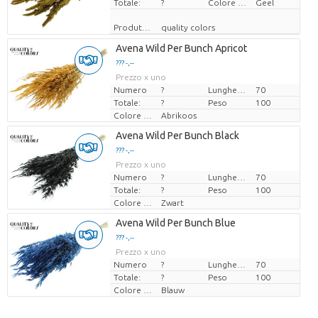
Totale:
?
Colore del fiore
Geel
Produttore
quality colors
Avena Wild Per Bunch Apricot
??? -,--
Prezzo x uno
Numero
?
Lunghezza
70
Totale:
?
Peso
100
Colore del fiore
Abrikoos
Avena Wild Per Bunch Black
??? -,--
Prezzo x uno
Numero
?
Lunghezza
70
Totale:
?
Peso
100
Colore del fiore
Zwart
Avena Wild Per Bunch Blue
??? -,--
Prezzo x uno
Numero
?
Lunghezza
70
Totale:
?
Peso
100
Colore del fiore
Blauw