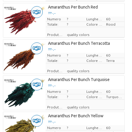
Amaranthus Per Bunch Red
??? -,--
Numero
Prezzo x uno
?
Lunghezza
60
Totale:
?
Colore del fiore
Rood
Produttore
quality colors
Amaranthus Per Bunch Terracotta
??? -,--
Numero
Prezzo x uno
?
Lunghezza
60
Totale:
?
Colore del fiore
Terra
Produttore
quality colors
Amaranthus Per Bunch Turquoise
??? -,--
Numero
Prezzo x uno
?
Lunghezza
60
Totale:
?
Colore del fiore
Turquoise
Produttore
quality colors
Amaranthus Per Bunch Yellow
??? -,--
Numero
Prezzo x uno
?
Lunghezza
60