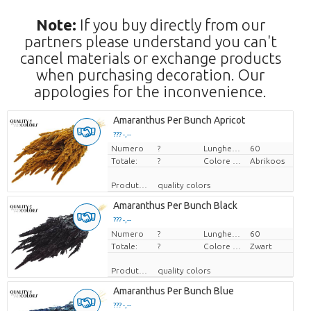
Note:
If you buy directly from our
partners please understand you can't
cancel materials or exchange products
when purchasing decoration. Our
appologies for the inconvenience.
Amaranthus Per Bunch Apricot
??? -,--
Numero
Prezzo x uno
?
Lunghezza
60
Totale:
?
Colore del fiore
Abrikoos
Produttore
quality colors
Amaranthus Per Bunch Black
??? -,--
Numero
Prezzo x uno
?
Lunghezza
60
Totale:
?
Colore del fiore
Zwart
Produttore
quality colors
Amaranthus Per Bunch Blue
??? -,--