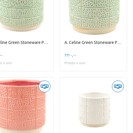
A. Celine Green Stoneware Pot ES-15
A. Celine Green Stoneware Pot ES-17
--
??? -,--
o x uno
Prezzo x uno