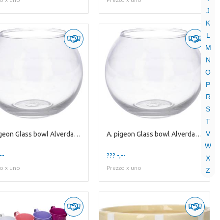
J
K
L
M
N
O
P
R
S
T
V
A. pigeon Glass bowl Alverda1 clear
A. pigeon Glass bowl Alverda1 clear
W
--
??? -,--
X
o x uno
Prezzo x uno
Z