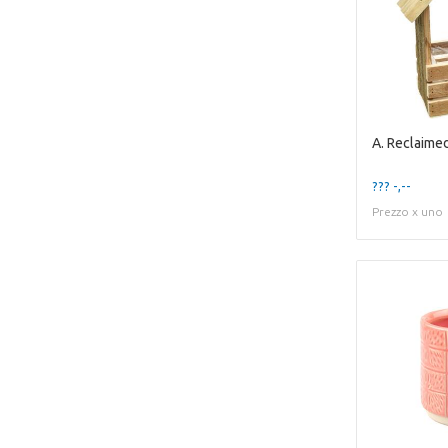
??? -,--
Prezzo x uno