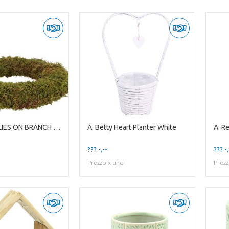
5-BUTTERFLIES ON BRANCH WHITE
A. Betty Heart Planter White
??? -,--
??? -,
Prezzo x uno
Prezz