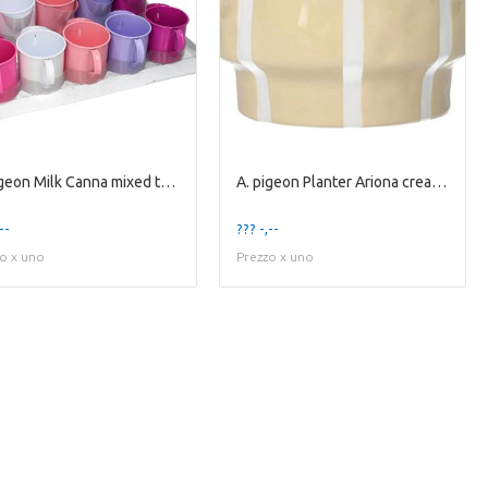
A. pigeon Milk Canna mixed tray 5 assorti
A. pigeon Planter Ariona cream+white stripes
--
??? -,--
o x uno
Prezzo x uno