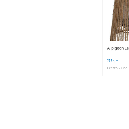
??? -,--
Prezzo x uno