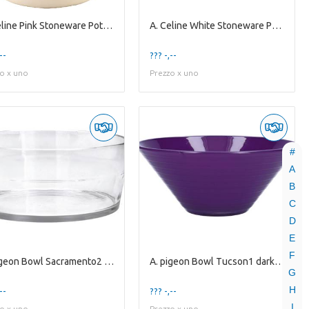
A. Celine Pink Stoneware Pot ES-17
A. Celine White Stoneware Pot ES10,5
--
??? -,--
o x uno
Prezzo x uno
#
A
B
C
D
E
F
A. pigeon Bowl Sacramento2 clear
A. pigeon Bowl Tucson1 dark purple
G
H
--
??? -,--
I
o x uno
Prezzo x uno