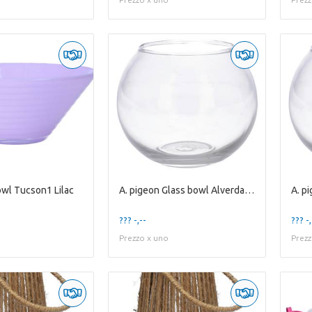
owl Tucson1 Lilac
A. pigeon Glass bowl Alverda1 clear
??? -,--
??? -,
Prezzo x uno
Prezz