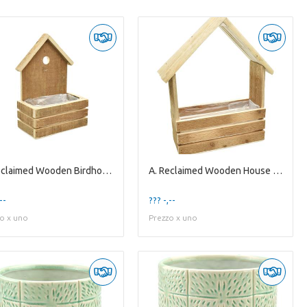
A. Reclaimed Wooden Birdhouse Planter S
A. Reclaimed Wooden House Planter L
--
??? -,--
o x uno
Prezzo x uno