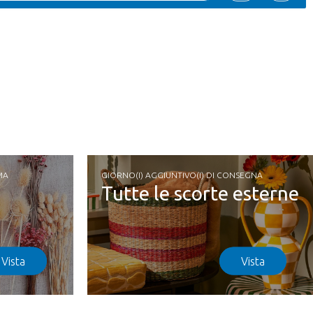
MA
GIORNO(I) AGGIUNTIVO(I) DI CONSEGNA
Tutte le scorte esterne
Vista
Vista