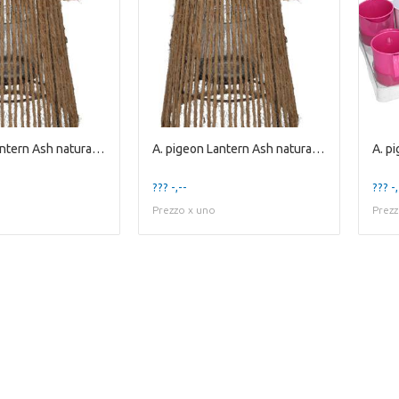
A. pigeon Lantern Ash natural / glass H10xD10
A. pigeon Lantern Ash natural / glass H9,7xD7,9
??? -,--
??? -,
Prezzo x uno
Prezz