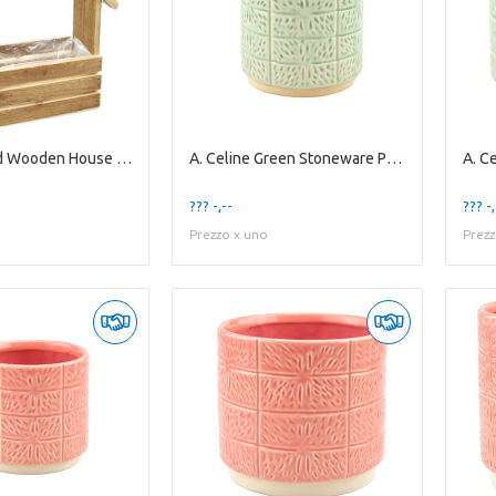
A. Reclaimed Wooden House Planter M
A. Celine Green Stoneware Pot ES10,5
??? -,--
??? -,
Prezzo x uno
Prezz