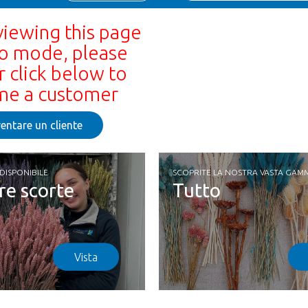
viewing this page
o mode, please
r click below to
e a customer
entare un cliente
DISPONIBILE
SCOPRITE LA NOSTRA VASTA GAM
re scorte
Tutto
Vista