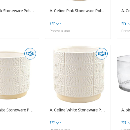
A. Celine Pink Stoneware Pot ES10,5
A. Celine Pink Stoneware Pot ES-15
??? -,--
??? -,
Prezzo x uno
Prezz
A. Celine White Stoneware Pot ES-15
A. Celine White Stoneware Pot ES-17
??? -,--
??? -,
Prezzo x uno
Prezz