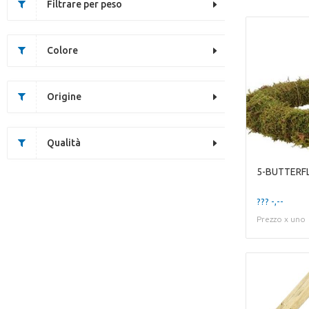
Filtrare per peso
Colore
Origine
Qualità
??? -,--
Prezzo x uno