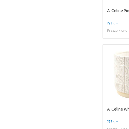
??? -,--
Prezzo x uno
??? -,--
Prezzo x uno