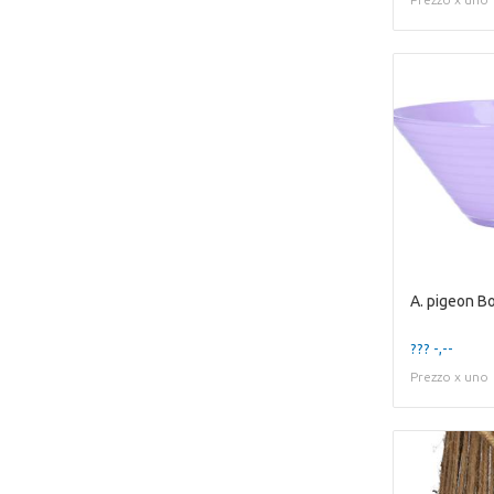
A. pigeon B
??? -,--
Prezzo x uno