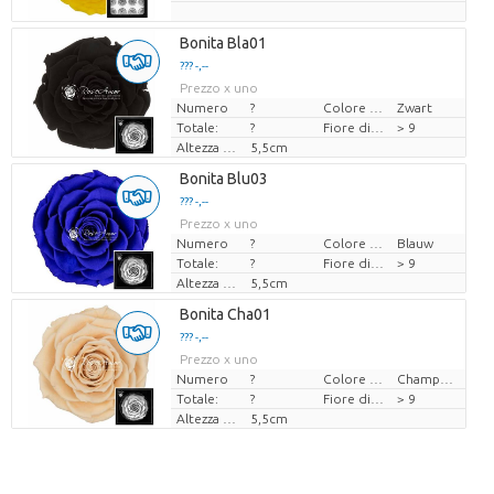
Bonita Bla01
??? -,--
Prezzo x uno
Numero
?
Colore del fiore
Zwart
Totale:
?
Fiore di diamante
> 9
Altezza minima del bocciolo di fiore
5,5cm
Bonita Blu03
??? -,--
Prezzo x uno
Numero
?
Colore del fiore
Blauw
Totale:
?
Fiore di diamante
> 9
Altezza minima del bocciolo di fiore
5,5cm
Bonita Cha01
??? -,--
Prezzo x uno
Numero
?
Colore del fiore
Champagne
Totale:
?
Fiore di diamante
> 9
Altezza minima del bocciolo di fiore
5,5cm