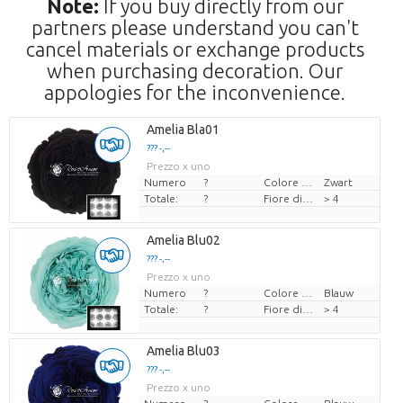
Note:
If you buy directly from our
partners please understand you can't
cancel materials or exchange products
when purchasing decoration. Our
appologies for the inconvenience.
Amelia Bla01
??? -,--
Prezzo x uno
Numero
?
Colore del fiore
Zwart
Totale:
?
Fiore di diamante
> 4
Amelia Blu02
??? -,--
Prezzo x uno
Numero
?
Colore del fiore
Blauw
Totale:
?
Fiore di diamante
> 4
Amelia Blu03
??? -,--
Prezzo x uno