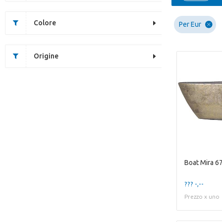
Colore
Per Eur
Origine
??? -,--
Prezzo x uno