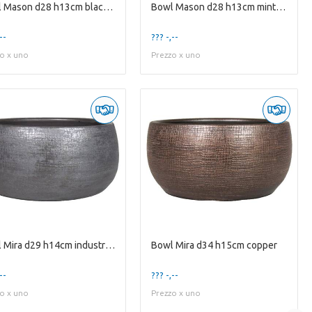
Bowl Mason d28 h13cm black/blue
Bowl Mason d28 h13cm mintgreen
--
??? -,--
o x uno
Prezzo x uno
Bowl Mira d29 h14cm industrial black
Bowl Mira d34 h15cm copper
--
??? -,--
o x uno
Prezzo x uno