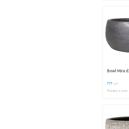
??? -,--
Prezzo x uno