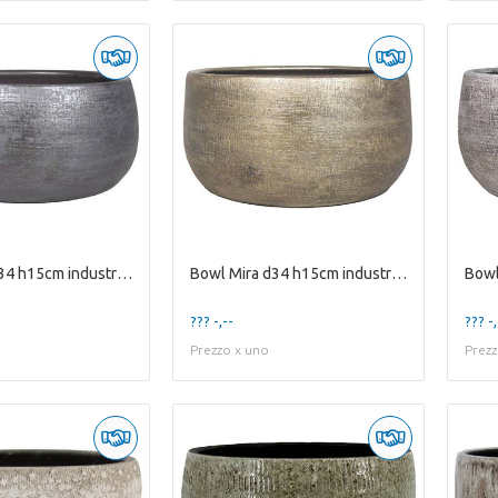
Bowl Mira d34 h15cm industrial black
Bowl Mira d34 h15cm industrial gold
??? -,--
??? -,
Prezzo x uno
Prezz