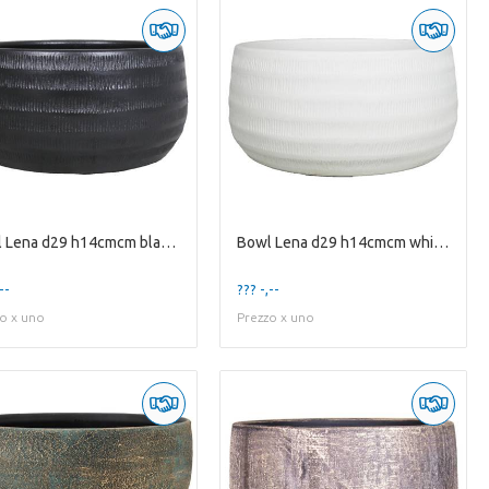
Bowl Lena d29 h14cmcm black matte
Bowl Lena d29 h14cmcm white matte
--
??? -,--
o x uno
Prezzo x uno