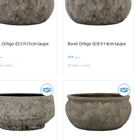
 Ortigo d25 h13cm taupe
Bowl Ortigo d28 h14cm taupe
--
??? -,--
o x uno
Prezzo x uno