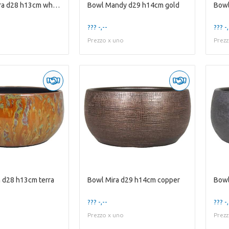
Bowl Madeira d28 h13cm white gold
Bowl Mandy d29 h14cm gold
??? -,--
??? -,
Prezzo x uno
Prezz
 d28 h13cm terra
Bowl Mira d29 h14cm copper
??? -,--
??? -,
Prezzo x uno
Prezz