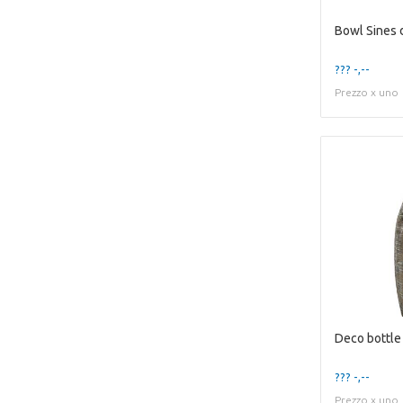
??? -,--
Prezzo x uno
??? -,--
Prezzo x uno