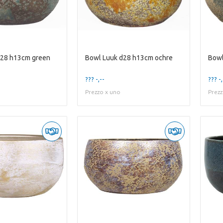
d28 h13cm green
Bowl Luuk d28 h13cm ochre
??? -,--
??? -,
Prezzo x uno
Prezz