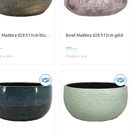
Bowl Madeira d28 h13cm blue gold
Bowl Madeira d28 h13cm gold
--
??? -,--
o x uno
Prezzo x uno