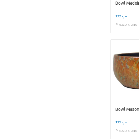
??? -,--
Prezzo x uno
Bowl Mason
??? -,--
Prezzo x uno