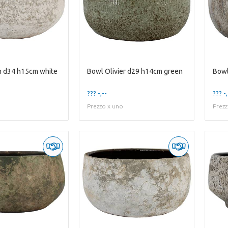
n d34 h15cm white
Bowl Olivier d29 h14cm green
Bowl
??? -,--
??? -,
Prezzo x uno
Prezz