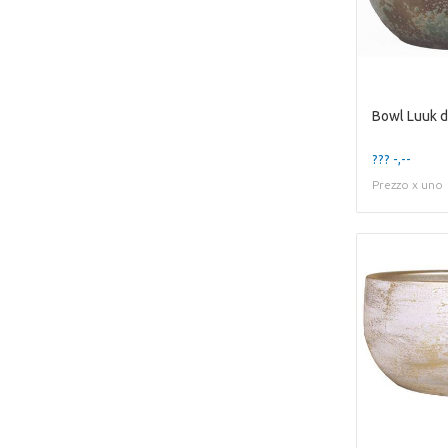
Bowl Luuk 
??? -,--
Prezzo x uno