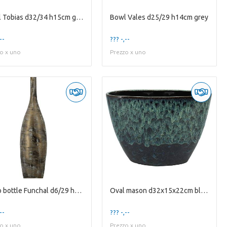
Bowl Tobias d32/34 h15cm gold
Bowl Vales d25/29 h14cm grey
--
??? -,--
o x uno
Prezzo x uno
Deco bottle Funchal d6/29 h120cm brown
Oval mason d32x15x22cm black/blue
--
??? -,--
o x uno
Prezzo x uno