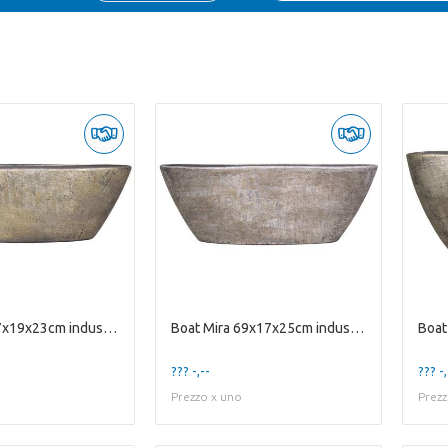
Boat Mira 67x19x23cm industrial gold
Boat Mira 69x17x25cm industrial white
??? -,--
??? -,
Prezzo x uno
Prezz