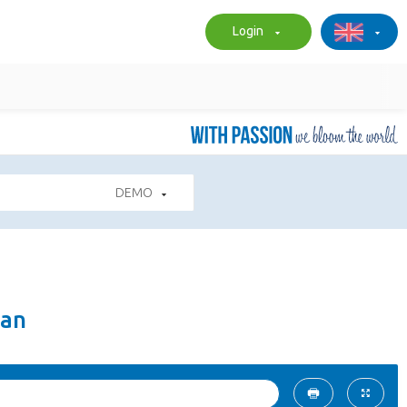
Login
DEMO
ran