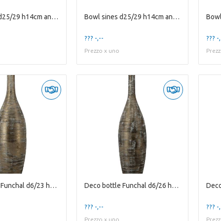
Bowl Sines d25/29 h14cm antique green
Bowl sines d25/29 h14cm antique white
??? -,--
??? -,
Prezzo x uno
Prezz
Deco bottle Funchal d6/23 h80cm brown
Deco bottle Funchal d6/26 h100cm brown
??? -,--
??? -,
Prezzo x uno
Prezz