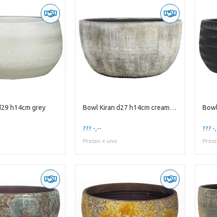
d29 h14cm grey
Bowl Kiran d27 h14cm cream green
??? -,--
??? -,
Prezzo x uno
Prezz