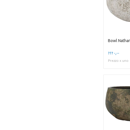
Bowl Natha
??? -,--
Prezzo x uno