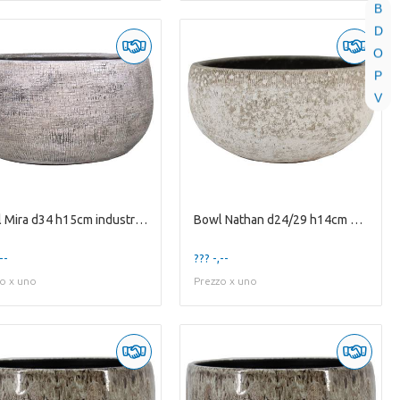
B
D
O
P
V
Bowl Mira d34 h15cm industrial white
Bowl Nathan d24/29 h14cm white
--
??? -,--
o x uno
Prezzo x uno