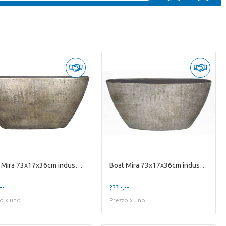
Boat Mira 73x17x36cm industrial gold
Boat Mira 73x17x36cm industrial white
--
??? -,--
o x uno
Prezzo x uno