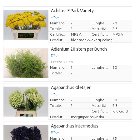
Achillea F Park Variety
??? -,--
Numero
?
Lunghezza
70
Prezzo x uno
Totale:
?
Maturità
2-3
Certificato MPS.
MPS A
Certificare MPS.
MPS A
Produttore
bloemenkwekerij daling
Adiantum 20 stem per Bunch
??? -,--
Prezzo x uno
Numero
?
Lunghezza
50
Totale:
?
Agapanthus Gletsjer
??? -,--
Numero
?
Lunghezza
60
Prezzo x uno
Totale:
?
Maturità
2-3
Certificaten Kenya Flower Counsel
Kfc Gold
Produttore
marginpar naivasha
Agapanthus Intermedius
??? -,--
Numero
?
Lunghezza
75
Prezzo x uno