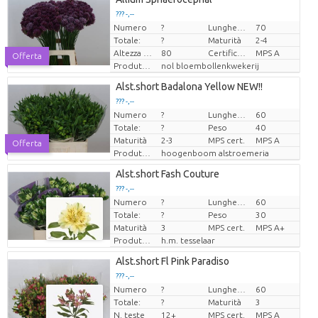
??? -,--
Numero
?
Lunghezza
70
Prezzo x uno
Totale:
?
Maturità
2-4
Altezza di trasporto
80
Certificado MPS
MPS A
Offerta
Produttore
nol bloembollenkwekerij
Alst.short Badalona Yellow NEW!!
??? -,--
Numero
?
Lunghezza
60
Prezzo x uno
Totale:
?
Peso
40
Maturità
2-3
MPS cert.
MPS A
Offerta
Produttore
hoogenboom alstroemeria
Alst.short Fash Couture
??? -,--
Numero
?
Lunghezza
60
Prezzo x uno
Totale:
?
Peso
30
Maturità
3
MPS cert.
MPS A+
Produttore
h.m. tesselaar
Alst.short Fl Pink Paradiso
??? -,--
Numero
?
Lunghezza
60
Prezzo x uno
Totale:
?
Maturità
3
N. teste
12+
MPS cert.
MPS A