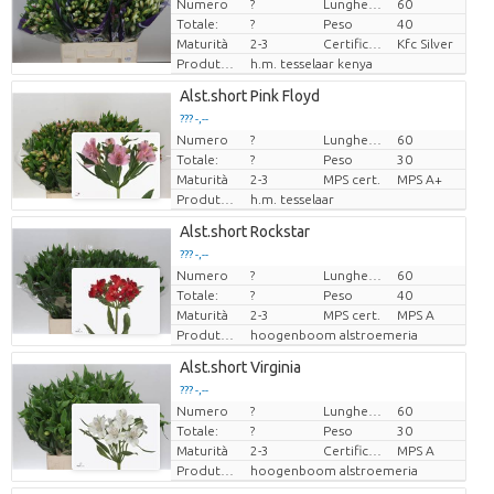
Numero
?
Lunghezza
60
Prezzo x uno
Totale:
?
Peso
40
Maturità
2-3
Certificaten Kenya Flower Counsel
Kfc Silver
Produttore
h.m. tesselaar kenya
Alst.short Pink Floyd
??? -,--
Numero
?
Lunghezza
60
Prezzo x uno
Totale:
?
Peso
30
Maturità
2-3
MPS cert.
MPS A+
Produttore
h.m. tesselaar
Alst.short Rockstar
??? -,--
Numero
?
Lunghezza
60
Prezzo x uno
Totale:
?
Peso
40
Maturità
2-3
MPS cert.
MPS A
Produttore
hoogenboom alstroemeria
Alst.short Virginia
??? -,--
Numero
?
Lunghezza
60
Prezzo x uno
Totale:
?
Peso
30
Maturità
2-3
Certificato MPS.
MPS A
Produttore
hoogenboom alstroemeria