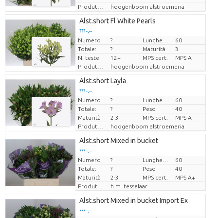
Produttore
hoogenboom alstroemeria
Alst.short Fl White Pearls
??? -,--
Numero
?
Lunghezza
60
Prezzo x uno
Totale:
?
Maturità
3
N. teste
12+
MPS cert.
MPS A
Produttore
hoogenboom alstroemeria
Alst.short Layla
??? -,--
Numero
?
Lunghezza
60
Prezzo x uno
Totale:
?
Peso
40
Maturità
2-3
MPS cert.
MPS A
Produttore
hoogenboom alstroemeria
Alst.short Mixed in bucket
??? -,--
Numero
?
Lunghezza
60
Prezzo x uno
Totale:
?
Peso
40
Maturità
2-3
MPS cert.
MPS A+
Produttore
h.m. tesselaar
Alst.short Mixed in bucket Import Ex
??? -,--