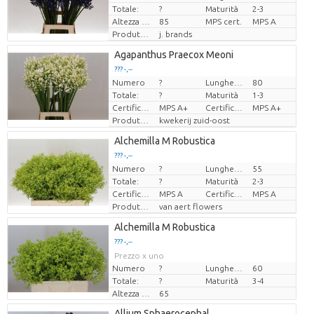
Totale:
?
Maturità
2-3
Altezza di trasporto
85
MPS cert.
MPS A
Produttore
j. brands
Agapanthus Praecox Meoni
??? -,--
Numero
?
Lunghezza
80
Prezzo x uno
Totale:
?
Maturità
1-3
Certificato MPS.
MPS A+
Certificare MPS.
MPS A+
Produttore
kwekerij zuid-oost
Alchemilla M Robustica
??? -,--
Numero
?
Lunghezza
55
Prezzo x uno
Totale:
?
Maturità
2-3
Certificato MPS.
MPS A
Certificado MPS
MPS A
Produttore
van aert flowers
Alchemilla M Robustica
??? -,--
Prezzo x uno
Numero
?
Lunghezza
60
Totale:
?
Maturità
3-4
Altezza di trasporto
65
Allium Sphaerocephal