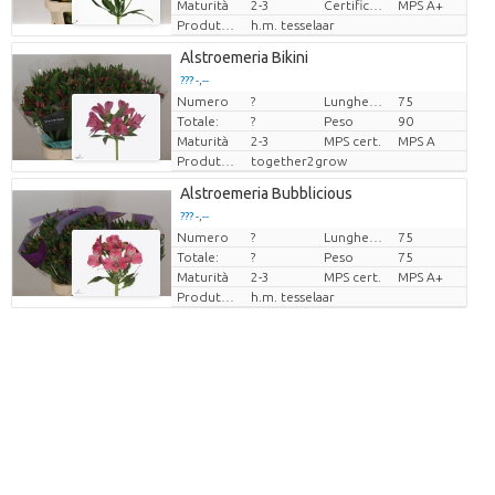
Maturità
2-3
Certificado MPS
MPS A+
Produttore
h.m. tesselaar
Alstroemeria Bikini
??? -,--
Numero
?
Lunghezza
75
Prezzo x uno
Totale:
?
Peso
90
Maturità
2-3
MPS cert.
MPS A
Produttore
together2grow
Alstroemeria Bubblicious
??? -,--
Numero
?
Lunghezza
75
Prezzo x uno
Totale:
?
Peso
75
Maturità
2-3
MPS cert.
MPS A+
Produttore
h.m. tesselaar