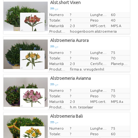
Alst.short Vixen
??? -,--
Numero
?
Lunghezza
60
Prezzo x uno
Totale:
?
Peso
40
Maturità
2-3
MPS cert.
MPS A
Produttore
hoogenboom alstroemeria
Alstroemeria Aurora
??? -,--
Numero
?
Lunghezza
75
Prezzo x uno
Totale:
?
Peso
70
Maturità
2-3
Certificaten Milieukeur
Planetproof
Produttore
firma a. vreugdenhil
Alstroemeria Avianna
??? -,--
Numero
?
Lunghezza
75
Prezzo x uno
Totale:
?
Peso
70
Maturità
2-3
MPS cert.
MPS A+
Produttore
h.m. tesselaar
Alstroemeria Bali
??? -,--
Numero
?
Lunghezza
75
Prezzo x uno
Totale:
?
Peso
60