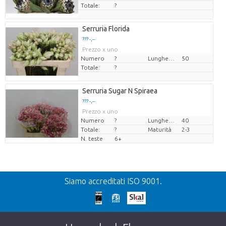
Totale:
?
Serruria Florida
??? -,--
Prezzo x uno
Numero
?
Lunghezza
50
Totale:
?
Serruria Sugar N Spiraea
??? -,--
Prezzo x uno
Numero
?
Lunghezza
40
Totale:
?
Maturità
2-3
N. teste
6+
Precedente
Siamo accreditati ISO 9001.
We're sorry
This page does not exist. Click on the