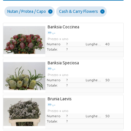
Nutan / Protea / Capo
Cash & Carry Flowers
Banksia Coccinea
??? -,--
Prezzo x uno
Numero
?
Lunghezza
40
Totale:
?
Banksia Speciosa
??? -,--
Prezzo x uno
Numero
?
Lunghezza
50
Totale:
?
Brunia Laevis
??? -,--
Prezzo x uno
Numero
?
Lunghezza
50
Totale:
?