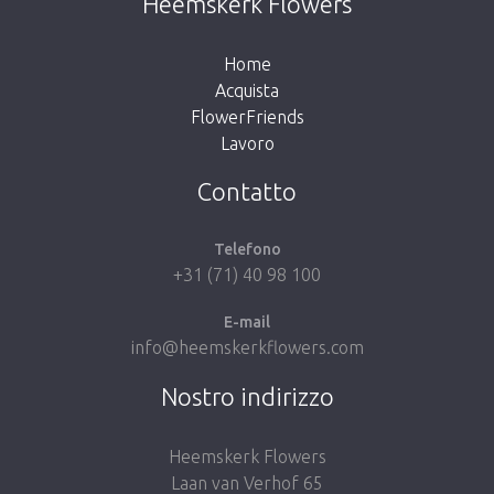
Heemskerk Flowers
button below to return to the shop.
Home
Acquista
FlowerFriends
Lavoro
Take me back to the shop
Contatto
Telefono
+31 (71) 40 98 100
E-mail
info@heemskerkflowers.com
Nostro indirizzo
Heemskerk Flowers
Laan van Verhof 65