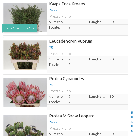
Kaaps Erica Greens
??? -,--
Prezzo x uno
Numero
?
Lunghezza
50
Totale:
?
Too Good To Go
Leucadendron Rubrum
??? -,--
Prezzo x uno
Numero
?
Lunghezza
50
Totale:
?
Protea Cynaroides
??? -,--
Prezzo x uno
Numero
?
Lunghezza
60
Totale:
?
B
Protea M Snow Leopard
K
L
??? -,--
P
Prezzo x uno
S
Numero
?
Lunghezza
50